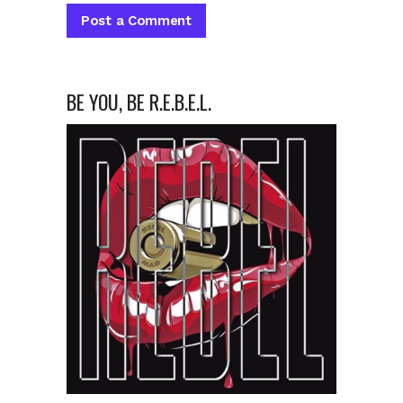
BE YOU, BE R.E.B.E.L.