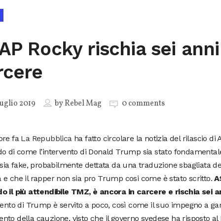
AP Rocky rischia sei anni
rcere
uglio 2019
by
Rebel Mag
0 comments
ore fa
La Repubblica
ha fatto circolare la notizia del rilascio di
o di come l’intervento di Donald Trump sia stato fondamental
 sia fake, probabilmente dettata da una traduzione sbagliata 
e che il rapper non sia pro Trump cosi come è stato scritto.
A
 il più attendibile TMZ, è ancora in carcere e rischia sei an
vento di Trump è servito a poco, così come il suo impegno a gara
to della cauzione, visto che il governo svedese ha risposto al 