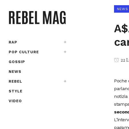
NEWS
A$
ca
RAP
POP CULTURE
22 L
GOSSIP
NEWS
Poche 
REBEL
parland
STYLE
notizia
VIDEO
stampa 
secondo
L’inter
pagamen