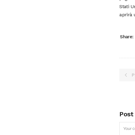
Stati U
aprirà
Share:
P
Post