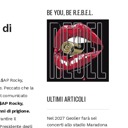
BE YOU, BE R.E.B.E.L.
 di
 A$AP Rocky,
e. Peccato che la
del comunicato
ULTIMI ARTICOLI
$AP Rocky,
ni di prigione.
Nel 2027 Geolier farà sei
ntire il
concerti allo stadio Maradona
Presidente degli