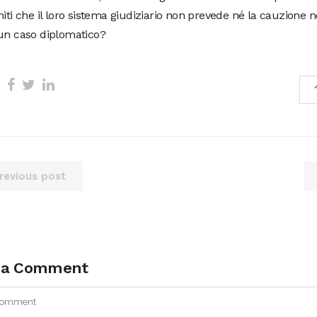
niti che il loro sistema giudiziario non prevede né la cauzione né
 un caso diplomatico?
revious post
 a Comment