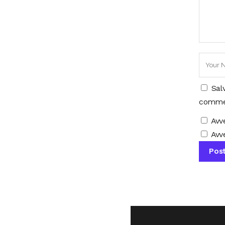
Sal
comme
Avv
Avve