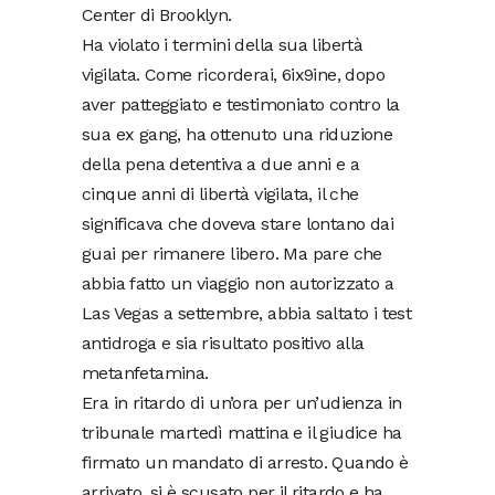
Center di Brooklyn.
Ha violato i termini della sua libertà
vigilata. Come ricorderai, 6ix9ine, dopo
aver patteggiato e testimoniato contro la
sua ex gang, ha ottenuto una riduzione
della pena detentiva a due anni e a
cinque anni di libertà vigilata, il che
significava che doveva stare lontano dai
guai per rimanere libero. Ma pare che
abbia fatto un viaggio non autorizzato a
Las Vegas a settembre, abbia saltato i test
antidroga e sia risultato positivo alla
metanfetamina.
Era in ritardo di un’ora per un’udienza in
tribunale martedì mattina e il giudice ha
firmato un mandato di arresto. Quando è
arrivato, si è scusato per il ritardo e ha