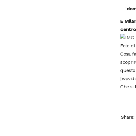
“
dom
E Milan
centro
Foto di
Cosa fa
scoprir
questo
[wpvid
Che si 
Share: