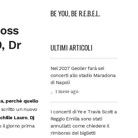
BE YOU, BE R.E.B.E.L.
Boss
, Dr
ULTIMI ARTICOLI
Nel 2027 Geolier farà sei
concerti allo stadio Maradona
di Napoli
1 mese ago
a, perchè quello
to scritto un nuovo
I concerti di Ye e Travis Scott a
chille Lauro
,
Dj
Reggio Emilia sono stati
to il giorno prima
annullati: come chiedere il
rimborso dei biglietti