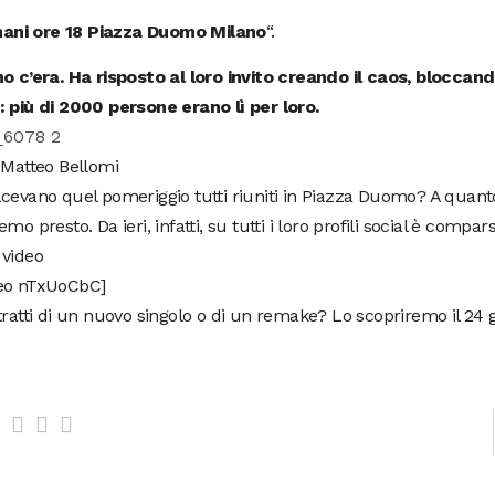
ani ore 18 Piazza Duomo Milano
“.
o c’era. Ha risposto al loro invito creando il caos, bloccan
: più di 2000 persone erano lì per loro.
 Matteo Bellomi
cevano quel pomeriggio tutti riuniti in Piazza Duomo? A quant
emo presto. Da ieri, infatti, su tutti i loro profili social è compa
 video
eo nTxUoCbC]
tratti di un nuovo singolo o di un remake? Lo scopriremo il 24