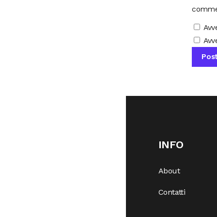
comme
Avv
Avve
INFO
About
Contatti