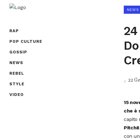
NEWS
24
RAP
Do
POP CULTURE
GOSSIP
Cr
NEWS
REBEL
22 Ge
STYLE
VIDEO
15 nov
che è s
capito 
Pitch8
con un 