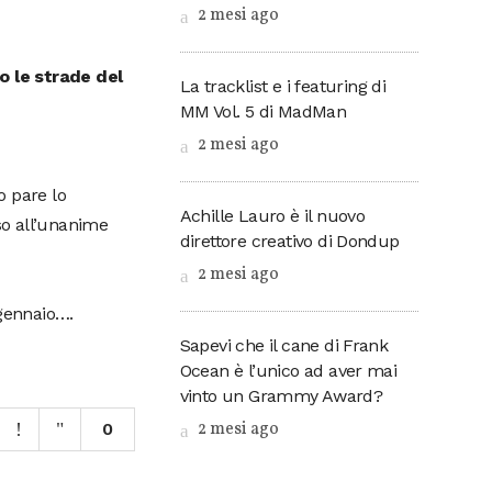
2 mesi ago
do le strade del
La tracklist e i featuring di
MM Vol. 5 di MadMan
2 mesi ago
o pare lo
Achille Lauro è il nuovo
rso all’unanime
direttore creativo di Dondup
2 mesi ago
 gennaio….
Sapevi che il cane di Frank
Ocean è l’unico ad aver mai
vinto un Grammy Award?
2 mesi ago
0