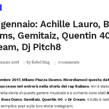
 gennaio: Achille Lauro, 
ms, Gemitaiz, Quentin 40
eam, Dj Pitch8
nnaio 2018
by
Rebel Mag
0 comments
embre 2017, Milano Piazza Duomo. Ricordiamoci questa dat
uccesso ieri entrerà nella storia del rap italiano
. Ieri è sta
nella storia di questo genere musicale e a scriverlo sono stati
A
,
Boss Doms
,
Gemitaiz
,
Quentin 40
e
Dr Cream
. Il tutto è na
semplice post sulle loro storie Instagram: