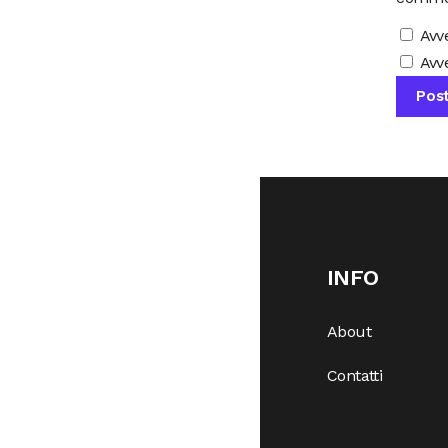
Avv
Avve
INFO
About
Contatti