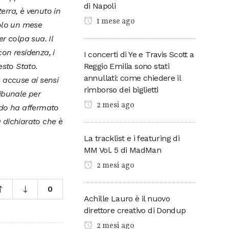
di Napoli
erra, è venuto in
1 mese ago
solo un mese
r colpa sua. Il
on residenza, i
I concerti di Ye e Travis Scott a
Reggio Emilia sono stati
esto Stato.
annullati: come chiedere il
 accuse ai sensi
rimborso dei biglietti
ribunale per
2 mesi ago
ndo ha affermato
dichiarato che è
La tracklist e i featuring di
MM Vol. 5 di MadMan
2 mesi ago
0
Achille Lauro è il nuovo
direttore creativo di Dondup
2 mesi ago