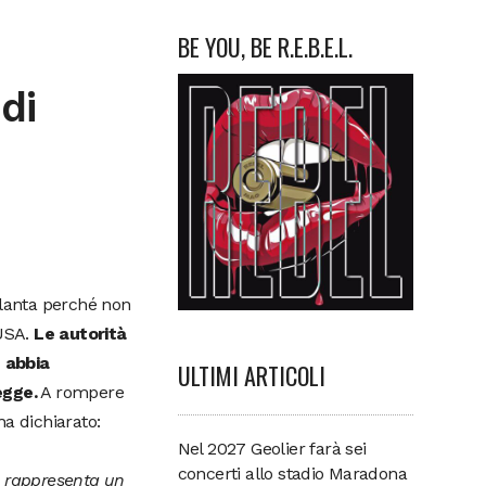
BE YOU, BE R.E.B.E.L.
di
tlanta perché non
 USA.
Le autorità
 abbia
ULTIMI ARTICOLI
egge.
A rompere
ha dichiarato:
Nel 2027 Geolier farà sei
concerti allo stadio Maradona
né rappresenta un