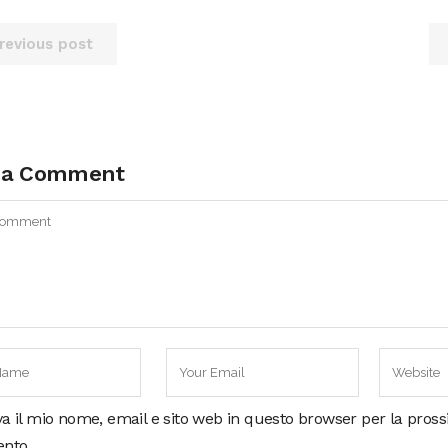
revious post
 a Comment
va il mio nome, email e sito web in questo browser per la pros
nto.