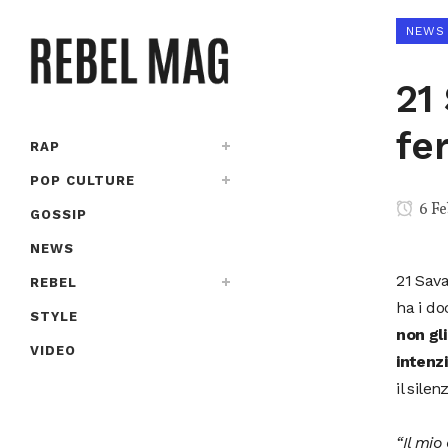
NEWS
21
fe
RAP
POP CULTURE
6 Fe
GOSSIP
NEWS
21 Sava
REBEL
ha i do
STYLE
non gl
VIDEO
intenz
il sile
“Il mio