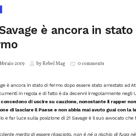
 Savage è ancora in stato 
rmo
bbraio 2019
by
Rebel Mag
0 comments
ge è ancora in stato di fermo dopo essere stato arrestato ad A
cumenti in regola e di fatto è da decenni irregolarmente negli
i concedono di uscire su cauzione, nonostante il rapper non
ione di lasciare il Paese e non abbia mai avuto guai con la l
nzio e far luce sulla posizione di 21 Savage è il suo avvocato che 
 cliente merita di essere rilasciato, non è né a rischio di fuga 