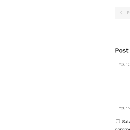
P
Post
Sal
comme