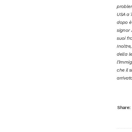
problem
USA a 7
dopo è 
signor 
suoi fr
Inoltre
della l
l’immig
che il
arrivato
Share: