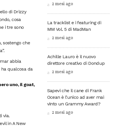
2 mesi ago
ello di Drizzy
mondo, cosa
La tracklist e i featuring di
 i tre sono
MM Vol. 5 di MadMan
2 mesi ago
, sostengo che
a”.
Achille Lauro è il nuovo
Lamar abbia
direttore creativo di Dondup
e ha qualcosa da
2 mesi ago
ero uno, il goat,
Sapevi che il cane di Frank
Ocean è l’unico ad aver mai
vinto un Grammy Award?
2 mesi ago
 via.
evil in A New