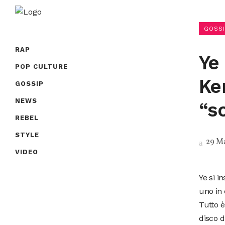
GOSSI
RAP
Ye 
POP CULTURE
Ke
GOSSIP
NEWS
“s
REBEL
STYLE
29 M
VIDEO
Ye si i
uno in 
Tutto è
disco 