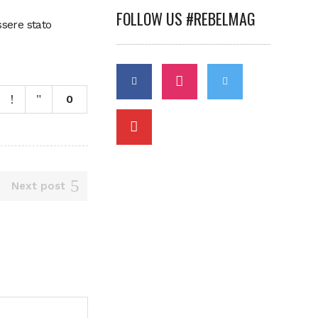
FOLLOW US #REBELMAG
ssere stato
0
Next post