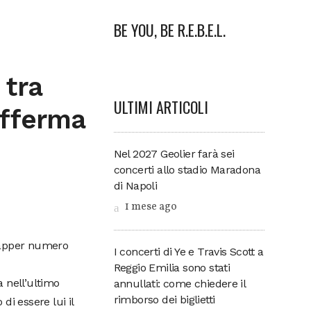
BE YOU, BE R.E.B.E.L.
 tra
ULTIMI ARTICOLI
afferma
Nel 2027 Geolier farà sei
concerti allo stadio Maradona
di Napoli
1 mese ago
 rapper numero
I concerti di Ye e Travis Scott a
Reggio Emilia sono stati
 nell’ultimo
annullati: come chiedere il
rimborso dei biglietti
di essere lui il