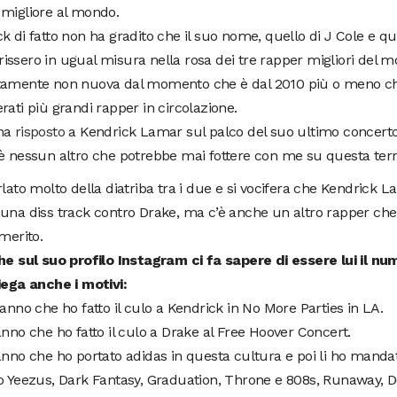
 migliore al mondo.
k di fatto non ha gradito che il suo nome, quello di J Cole e qu
ssero in ugual misura nella rosa dei tre rapper migliori del 
tamente non nuova dal momento che è dal 2010 più o meno che
rati più grandi rapper in circolazione.
ha
risposto
a Kendrick Lamar sul palco del suo ultimo concerto
è nessun altro che potrebbe mai fottere con me su questa terr
rlato molto della diatriba tra i due e si vocifera che Kendrick 
una diss track contro Drake, ma c’è anche un altro rapper ch
 merito.
he sul suo profilo Instagram ci fa sapere di essere lui il num
iega anche i motivi:
sanno che ho fatto il culo a Kendrick in No More Parties in LA.
anno che ho fatto il culo a Drake al Free Hoover Concert.
anno che ho portato adidas in questa cultura e poi li ho mandati
o Yeezus, Dark Fantasy, Graduation, Throne e 808s, Runaway, D