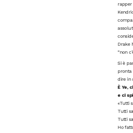
rapper
Kendric
compari
assolu
conside
Drake 
“non c’
Si è pa
pronta 
dire in
È Ye, c
e ci sp
«Tutti 
Tutti s
Tutti s
Ho fatt