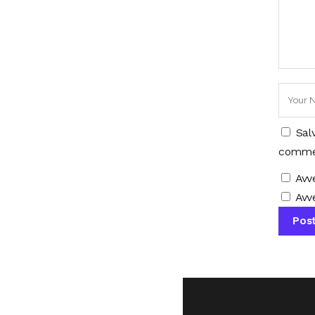
Sal
comme
Avv
Avve