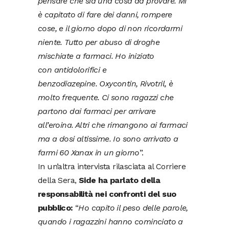
pensare che sia una cosa da provare. Mi
è capitato di fare dei danni, rompere
cose, e il giorno dopo di non ricordarmi
niente. Tutto per abuso di droghe
mischiate a farmaci. Ho iniziato
con antidolorifici e
benzodiazepine. Oxycontin, Rivotril, è
molto frequente. Ci sono ragazzi che
partono dai farmaci per arrivare
all’eroina. Altri che rimangono ai farmaci
ma a dosi altissime. Io sono arrivato a
farmi 60 Xanax in un giorno
”.
In un’altra intervista rilasciata al Corriere
della Sera,
Side ha parlato della
responsabilità nei confronti del suo
pubblico:
“
Ho capito il peso delle parole,
quando i ragazzini hanno cominciato a