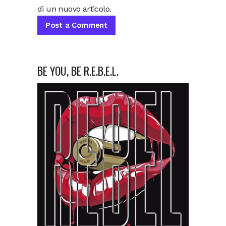
di un nuovo articolo.
BE YOU, BE R.E.B.E.L.