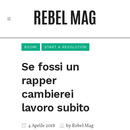
BOOM!
START A REVOLUTION
Se fossi un
rapper
cambierei
lavoro subito
4 Aprile 2018
by
Rebel Mag