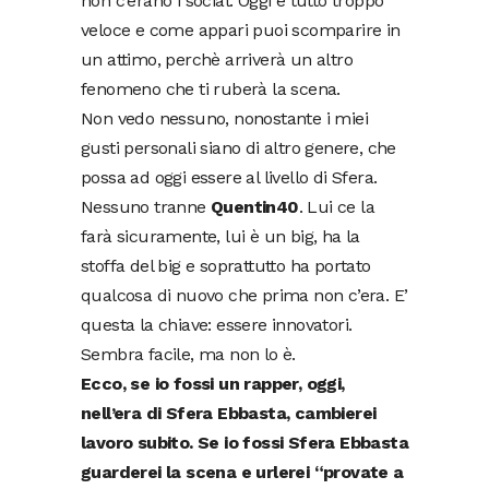
non c’erano i social. Oggi è tutto troppo
veloce e come appari puoi scomparire in
un attimo, perchè arriverà un altro
fenomeno che ti ruberà la scena.
Non vedo nessuno, nonostante i miei
gusti personali siano di altro genere, che
possa ad oggi essere al livello di Sfera.
Nessuno tranne
Quentin40
. Lui ce la
farà sicuramente, lui è un big, ha la
stoffa del big e soprattutto ha portato
qualcosa di nuovo che prima non c’era. E’
questa la chiave: essere innovatori.
Sembra facile, ma non lo è.
Ecco, se io fossi un rapper, oggi,
nell’era di Sfera Ebbasta, cambierei
lavoro subito. Se io fossi Sfera Ebbasta
guarderei la scena e urlerei “provate a