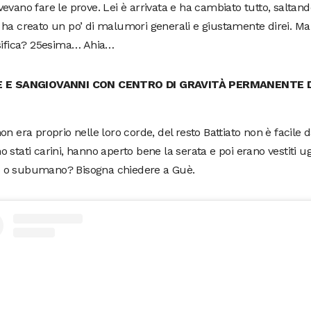
evano fare le prove. Lei è arrivata e ha cambiato tutto, saltando 
ha creato un po’ di malumori generali e giustamente direi. M
ssifica? 25esima… Ahia…
E E SANGIOVANNI CON CENTRO DI GRAVITÀ PERMANENTE 
on era proprio nelle loro corde, del resto Battiato non è facile d
 stati carini, hanno aperto bene la serata e poi erano vestiti 
o subumano? Bisogna chiedere a Guè.