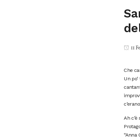
Sa
de
11 F
Che cas
Un po’ 
cantant
improvv
c’erano
Ah c’è 
Protago
“Anna O