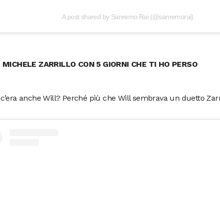
A post shared by Sanremo Rai (@sanremorai)
E MICHELE ZARRILLO CON 5 GIORNI CHE TI HO PERSO
’era anche Will? Perché più che Will sembrava un duetto Zarri