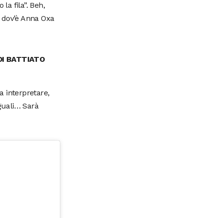
la fila”. Beh,
a dov’è Anna Oxa
DI BATTIATO
a interpretare,
uguali… Sarà