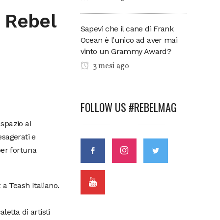
i Rebel
Sapevi che il cane di Frank
Ocean è l’unico ad aver mai
vinto un Grammy Award?
3 mesi ago
FOLLOW US #REBELMAG
 spazio ai
esagerati e
per fortuna
 a Teash Italiano.
etta di artisti