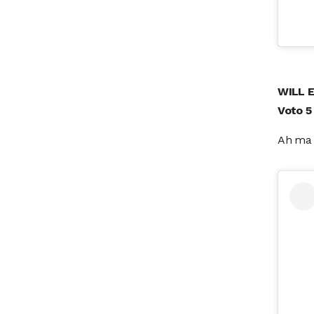
WILL 
Voto 5
Ah ma c