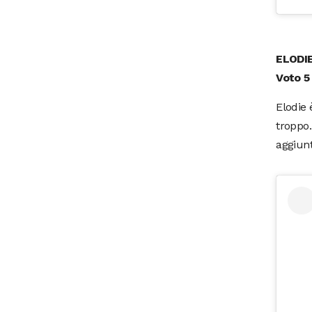
ELODI
Voto 5
Elodie 
troppo.
aggiunt