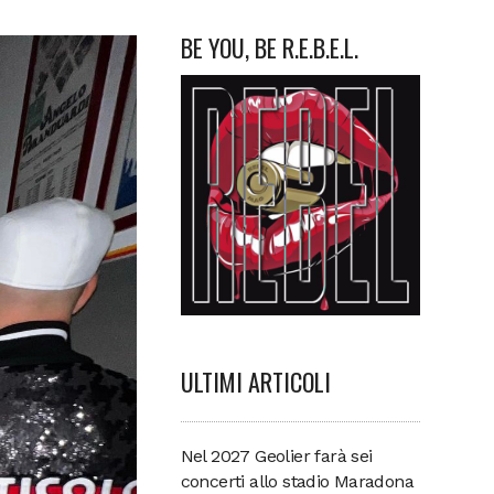
BE YOU, BE R.E.B.E.L.
ULTIMI ARTICOLI
Nel 2027 Geolier farà sei
concerti allo stadio Maradona