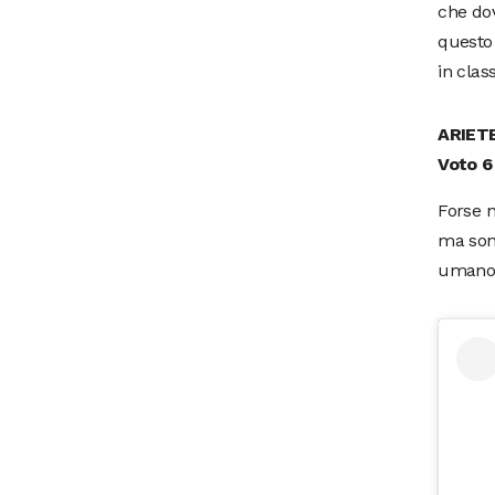
che dov
questo 
in cla
ARIET
Voto 6
Forse n
ma sono
umano 