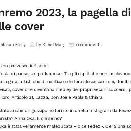
nremo 2023, la pagella d
lle cover
ebbraio 2023
by
Rebel Mag
0 comments
ino pazzesco ieri sera!
festa di paese, un po’ karaoke. Tra gli ospiti che non lasciavano
i in gara, artisti che dimenticano le loro stesse canzoni, duetti 
isati, cover che diventano medley dei propri vecchi successi, 
 loro: Articolo 31, Lazza, Don Joe e Paola & Chiara.
stato anche un gossippino fornito in diretta Instagram da Fedez
nista? Anna Oxa. E chi se no?
xa è stata veramente maleducata – dice Fedez -. C’era una scal