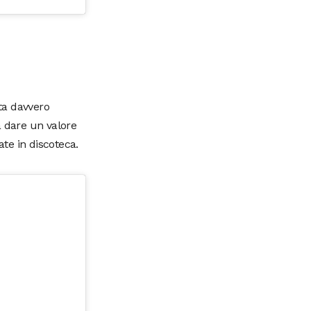
ata davvero
a dare un valore
te in discoteca.