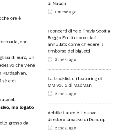
di Napoli
1 mese ago
oche ore è
I concerti di Ye e Travis Scott a
Reggio Emilia sono stati
formarla, con
annullati: come chiedere il
rimborso dei biglietti
liaia di euro, un
2 mesi ago
adesivo che viene
m Kardashian.
La tracklist e i featuring di
i sé e di
MM Vol. 5 di MadMan
2 mesi ago
racelet.
esivo, ma logato
Achille Lauro è il nuovo
direttore creativo di Dondup
ello grosso da
2 mesi ago