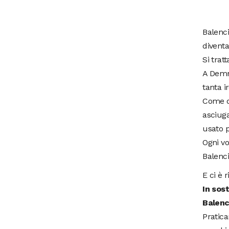
Balenci
diventa
Si trat
A Demna
tanta ir
Come qu
asciuga
usato p
Ogni vo
Balenci
E ci è 
In sos
Balenc
Pratica