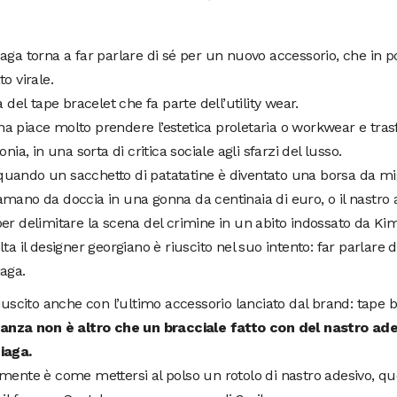
aga torna a far parlare di sé per un nuovo accessorio, che in p
to virale.
ta del tape bracelet che fa parte dell’utility wear.
 piace molto prendere l’estetica proletaria o workwear e tras
onia, in una sorta di critica sociale agli sfarzi del lusso.
ando un sacchetto di patatatine è diventato una borsa da mig
mano da doccia in una gonna da centinaia di euro, o il nastro 
er delimitare la scena del crimine in un abito indossato da Ki
lta il designer georgiano è riuscito nel suo intento: far parlare d
aga.
riuscito anche con l’ultimo accessorio lanciato dal brand: tape b
tanza non è altro che un bracciale fatto con del nastro ad
iaga.
mente è come mettersi al polso un rotolo di nastro adesivo, qu