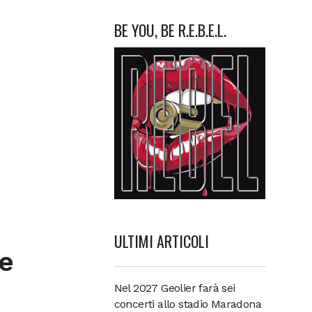
BE YOU, BE R.E.B.E.L.
i
ULTIMI ARTICOLI
le
Nel 2027 Geolier farà sei
concerti allo stadio Maradona