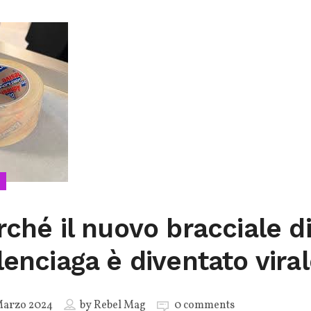
rché il nuovo bracciale d
lenciaga è diventato vira
Marzo 2024
by
Rebel Mag
0 comments