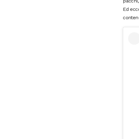
pacchi,
Ed ecco
contenu