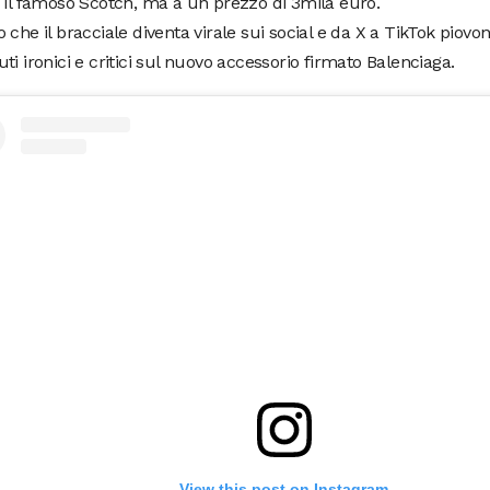
 il famoso Scotch, ma a un prezzo di 3mila euro.
 che il bracciale diventa virale sui social e da X a TikTok piovo
ti ironici e critici sul nuovo accessorio firmato Balenciaga.
View this post on Instagram