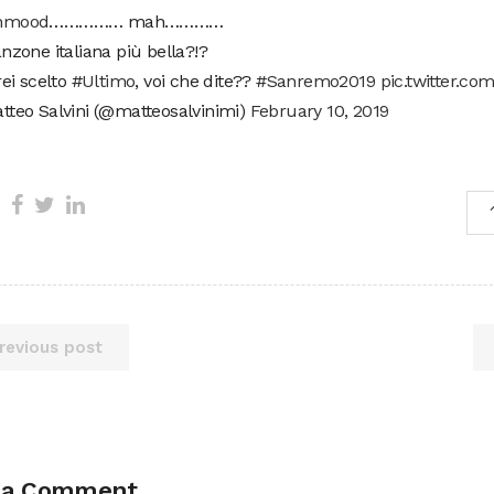
hmood
…………… mah…………
nzone italiana più bella?!?
rei scelto
#Ultimo
, voi che dite??
#Sanremo2019
pic.twitter.co
tteo Salvini (@matteosalvinimi)
February 10, 2019
revious post
 a Comment