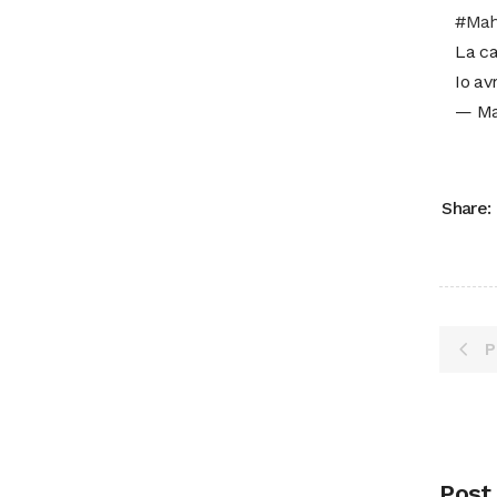
#Ma
La ca
Io av
— Ma
Share:
P
Post