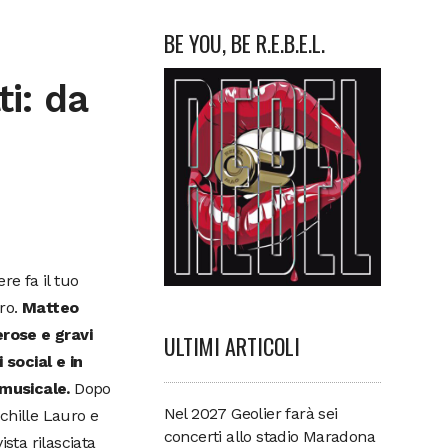
BE YOU, BE R.E.B.E.L.
ti: da
re fa il tuo
oro.
Matteo
erose e gravi
ULTIMI ARTICOLI
 social e in
 musicale.
Dopo
Nel 2027 Geolier farà sei
Achille Lauro e
concerti allo stadio Maradona
ista rilasciata