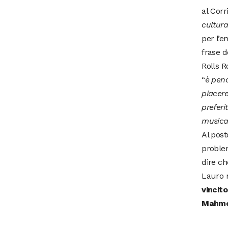
al Corr
cultura
per l’e
frase d
Rolls R
“
è peno
piacere
preferi
musica.
Al post
problem
dire ch
Lauro n
vincito
Mahmo