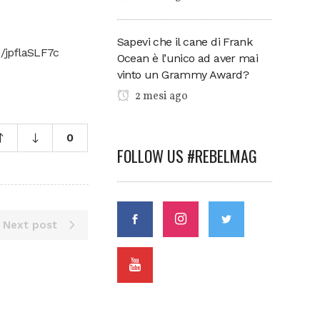
Sapevi che il cane di Frank
m/jpflaSLF7c
Ocean è l’unico ad aver mai
vinto un Grammy Award?
2 mesi ago
0
FOLLOW US #REBELMAG
Next post