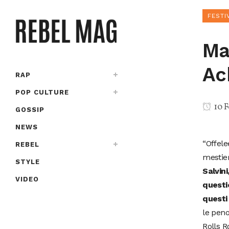
FESTI
Ma
Ac
RAP
POP CULTURE
10 F
GOSSIP
NEWS
“Offele
REBEL
mestier
STYLE
Salvini
VIDEO
questi
questi 
le peno
Rolls R