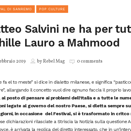
VAL DI SANREMO
POP CULTURE
tteo Salvini ne ha per tut
hille Lauro a Mahmood
ebbraio 2019
by
Rebel Mag
0 comments
e fa el to meste” si dice in dialetto milanese, e significa “pasticce
e”, allargando il concetto vuol dire ognuno faccia il proprio lav
, al posto di pensare ai problemi dell’Italia e a tutte le num
oni legate al governo del nostro Paese, si dletta sempre sui
giorni, in occasione del Festival, si è trasformato in critco
se dichiarazioni rilasciate a Striscia la Notizia sulla questione 
oyce, è arrivata la replica del diretto interessato, che in un’interv