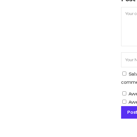
Sal
comme
Avv
Avve