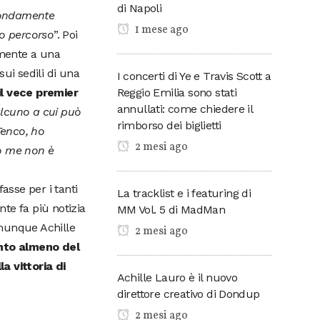
di Napoli
ofondamente
1 mese ago
io percorso
”. Poi
amente a una
ui sedili di una
I concerti di Ye e Travis Scott a
Reggio Emilia sono stati
l vece premier
annullati: come chiedere il
alcuno a cui può
rimborso dei biglietti
Tenco, ho
2 mesi ago
do me non è
asse per i tanti
La tracklist e i featuring di
te fa più notizia
MM Vol. 5 di MadMan
omunque Achille
2 mesi ago
nto almeno del
a vittoria di
Achille Lauro è il nuovo
direttore creativo di Dondup
2 mesi ago