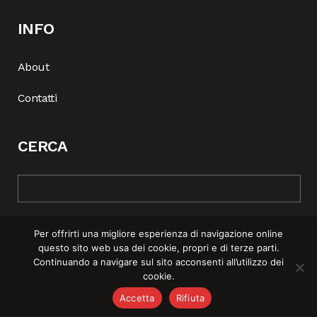
INFO
About
Contatti
CERCA
Per offrirti una migliore esperienza di navigazione online
questo sito web usa dei cookie, propri e di terze parti.
Continuando a navigare sul sito acconsenti all’utilizzo dei
cookie.
© COPYRIGHT 2025 | REBEL MAG —
PRIVACY POLICY
–
COOKIE
Accetta
Rifiuta
POLICY