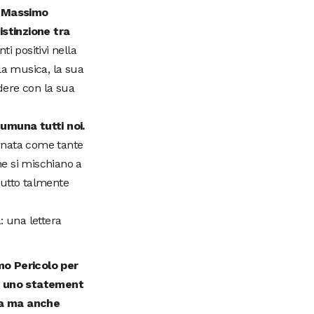
:
Massimo
stinzione tra
i positivi nella
lla musica, la sua
edere con la sua
cumuna tutti noi.
ornata come tante
he si mischiano a
 tutto talmente
: una lettera
o Pericolo per
è uno statement
ta ma anche