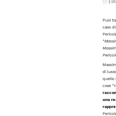
5 D
Puoi to
caso di
Pericol
“
Massim
Massim
Pericol
Massimo
di luss
quello 
cose “
raccon
una rea
rappre
Pericol