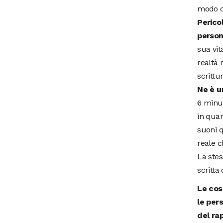
modo di
Perico
person
sua vit
realtà 
scrittu
Ne è un
6 minut
in quar
suoni q
reale c
La stes
scritta
Le cos
le per
del ra