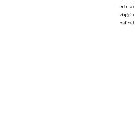
ed è an
viaggio
patinat