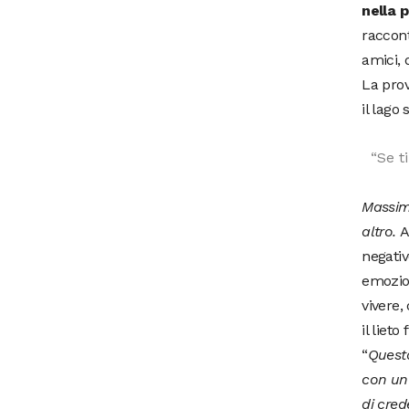
nella p
raccont
amici, 
La prov
il lago
“Se t
Massimo
altro.
A
negative
emozion
vivere,
il lieto
“
Questa
con un 
di cred