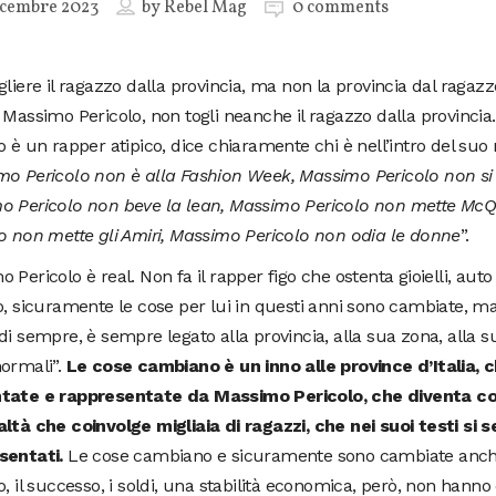
icembre 2023
by
Rebel Mag
0 comments
gliere il ragazzo dalla provincia, ma non la provincia dal ragazzo
 Massimo Pericolo, non togli neanche il ragazzo dalla provinci
o è un rapper atipico, dice chiaramente chi è nell’intro del suo
o Pericolo non è alla Fashion Week, Massimo Pericolo non si 
o Pericolo non beve la lean, Massimo Pericolo non mette Mc
o non mette gli Amiri, Massimo Pericolo non odia le donne
”.
 Pericolo è real. Non fa il rapper figo che ostenta gioielli, aut
o, sicuramente le cose per lui in questi anni sono cambiate, m
di sempre, è sempre legato alla provincia, alla sua zona, alla s
normali”.
Le cose cambiano è un inno alle province d’Italia,
tate e rappresentate da Massimo Pericolo, che diventa co
ltà che coinvolge migliaia di ragazzi, che nei suoi testi si 
sentati.
Le cose cambiano e sicuramente sono cambiate anc
o, il successo, i soldi, una stabilità economica, però, non hanno