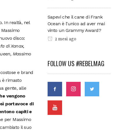
Sapevi che il cane di Frank
. In realtà, nel
Ocean è l’unico ad aver mai
a. Massimo
vinto un Grammy Award?
 nuovo disco:
2 mesi ago
fa di Xanax,
Queen, Massimo
FOLLOW US #REBELMAG
o costose e brand
a è rimasto
ua gente, alle
 che vengono
sì portavoce di
sentono capiti e
he per Massimo
 cambiato il suo