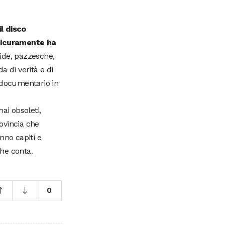
l disco
 sicuramente ha
tide, pazzesche,
a di verità e di
i documentario in
ai obsoleti,
ovincia che
nno capiti e
che conta.
0