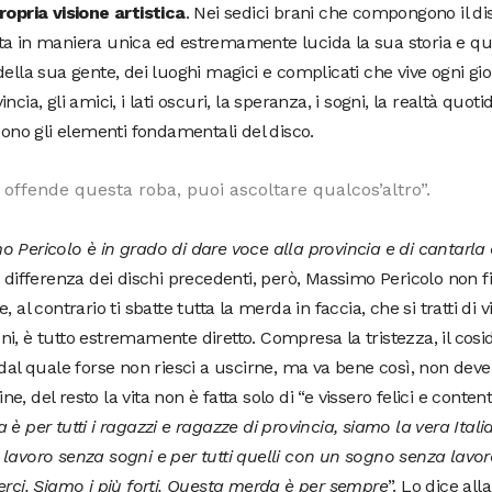
ropria visione artistica
. Nei sedici brani che compongono il d
a in maniera unica ed estremamente lucida la sua storia e que
della sua gente, dei luoghi magici e complicati che vive ogni gio
incia, gli amici, i lati oscuri, la speranza, i sogni, la realtà quot
 sono gli elementi fondamentali del disco.
i offende questa roba, puoi ascoltare qualcos’altro”.
 Pericolo è in grado di dare voce alla provincia e di cantarl
 differenza dei dischi precedenti, però, Massimo Pericolo non fi
, al contrario ti sbatte tutta la merda in faccia, che si tratti di v
i, è tutto estremamente diretto. Compresa la tristezza, il cosi
 dal quale forse non riesci a uscirne, ma va bene così, non deve
 fine, del resto la vita non è fatta solo di “e vissero felici e contenti
 è per tutti i ragazzi e ragazze di provincia, siamo la vera Italia.
lavoro senza sogni e per tutti quelli con un sogno senza lavo
erci. Siamo i più forti. Questa merda è per sempre
”. Lo dice all