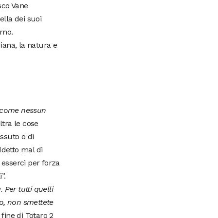
isco Vane
lla dei suoi
rno.
idiana, la natura e
a come nessun
ltra le cose
issuto o di
ddetto mal di
 esserci per forza
”.
 Per tutti quelli
ro, non smettete
a fine di Totaro 2