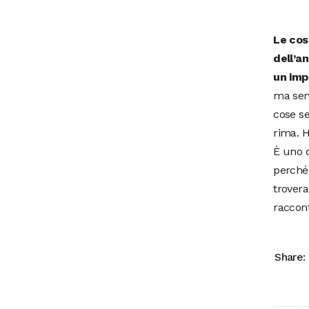
Le cos
dell’a
un imp
ma semp
cose se
rima. H
È uno d
perché 
trovera
raccont
Share: