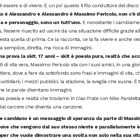
 essere e di vivere. È un po’ questo il filo conduttore del disco
lo è Alessandro e Alessandro è Massimo Pericolo, non c’è di
a e personaggio, sono un tutt’uno.
E nonostante i cambiament
a, l’essere riuscito ad uscire da una situazione difficile grazie a
resta quella di prima. Ce la racconta, ce la fa vivere e anche v
ra semplice, diretta, ma ricca di immagini.
a prova la skit. 17 anni – skit è poesia pura, realtà che ac
i di vita vera, Massimo Pericolo sta con i suoi amici, in una gi
tiere, dove a fare da sottofondo sono frasi e immagini di vita, c
uotidiani, i mezzi pubblici, la stazione, la sveglia che suona. È
he le parole diventano immagini.
sa poesia e realtà che troviamo in Ciao Frate con Niko Pandetta
 dal carcere che diventa una canzone.
e cambiano è un messaggio di speranza da parte di Massim
sone che vengono dal suo stesso niente e parallelamente 
pper che vuole dimostrare una svolta non solo nella sua vi