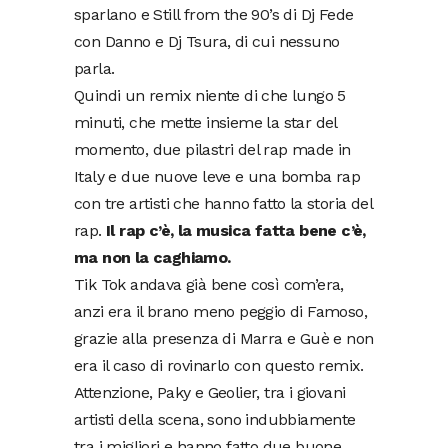
sparlano e Still from the 90’s di Dj Fede
con Danno e Dj Tsura, di cui nessuno
parla.
Quindi un remix niente di che lungo 5
minuti, che mette insieme la star del
momento, due pilastri del rap made in
Italy e due nuove leve e una bomba rap
con tre artisti che hanno fatto la storia del
rap.
Il rap c’è, la musica fatta bene c’è,
ma non la caghiamo.
Tik Tok andava già bene così com’era,
anzi era il brano meno peggio di Famoso,
grazie alla presenza di Marra e Guè e non
era il caso di rovinarlo con questo remix.
Attenzione, Paky e Geolier, tra i giovani
artisti della scena, sono indubbiamente
tra i migliori e hanno fatto due buone