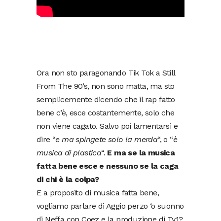
Ora non sto paragonando Tik Tok a Still
From The 90’s, non sono matta, ma sto
semplicemente dicendo che il rap fatto
bene c’è, esce costantemente, solo che
non viene cagato. Salvo poi lamentarsi e
dire “
e ma spingete solo la merda
“, o “
è
musica di plastica
“.
E ma se la musica
fatta bene esce e nessuno se la caga
di chi è la colpa?
E a proposito di musica fatta bene,
vogliamo parlare di Aggio perzo ‘o suonno
di Neffa con Coez e la produzione di Ty1?