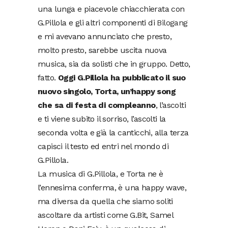
una lunga e piacevole chiacchierata con
G.Pillola e gli altri componenti di
Bilogang
e mi avevano annunciato che presto,
molto presto, sarebbe uscita nuova
musica, sia da solisti che in gruppo. Detto,
fatto.
Oggi G.Pillola ha pubblicato il suo
nuovo singolo, Torta, un’happy song
che sa di festa di compleanno
, l’ascolti
e ti viene subito il sorriso, l’ascolti la
seconda volta e già la canticchi, alla terza
capisci il testo ed entri nel mondo di
G.Pillola.
La musica di G.Pillola, e Torta ne è
l’ennesima conferma, è una happy wave,
ma diversa da quella che siamo soliti
ascoltare da artisti come G.Bit, Samel