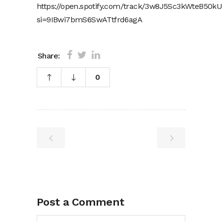
https://open.spotify.com/track/3w8J5Sc3kWteB50k
si=9IBwi7bmS6SwATtfrd6agA
Share:
0
Post a Comment