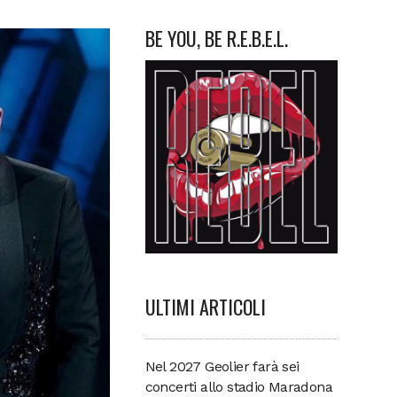
BE YOU, BE R.E.B.E.L.
ULTIMI ARTICOLI
Nel 2027 Geolier farà sei
concerti allo stadio Maradona