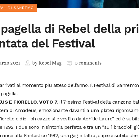
VAL DI SANREMO
 pagella di Rebel della p
ntata del Festival
arzo 2021
by
Rebel Mag
0 comments
arrivati al momento più atteso dell’anno. Il Festival di Sanrem
pagella.
US E FIORELLO. VOTO 7.
Il 71esimo Festival della canzone ita
ttera di Amadeus, emozionante davanti a una platea rigorosame
Fiorello e dici “oh cazzo si è vestito da Achille Lauro” ed è subito
 1992. I due sono in sintonia perfetta e tra un “su i braccioli giù
ance alla Fantastico 1982, una gag e l’altra, capisci subito ch