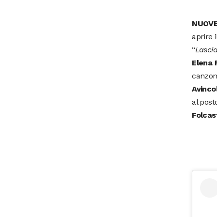
NUOVE
aprire i
“
Lascia
Elena 
canzone
Avinco
al post
Folcas