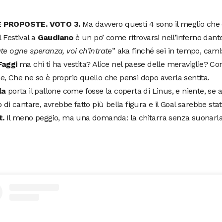
 PROPOSTE. VOTO 3.
Ma davvero questi 4 sono il meglio che c
l Festival a
Gaudiano
è un po’ come ritrovarsi nell’inferno dant
te ogne speranza, voi ch’intrate
” aka finché sei in tempo, camb
Faggi
ma chi ti ha vestita? Alice nel paese delle meraviglie? C
, Che ne so è proprio quello che pensi dopo averla sentita.
la
porta il pallone come fosse la coperta di Linus, e niente, se 
o di cantare, avrebbe fatto più bella figura e il Goal sarebbe stato
t.
Il meno peggio, ma una domanda: la chitarra senza suonarla