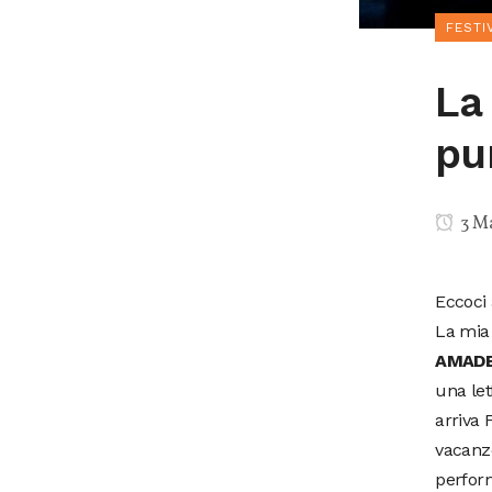
FESTI
La
pu
3 M
Eccoci 
La mia 
AMADE
una le
arriva 
vacanze
perform