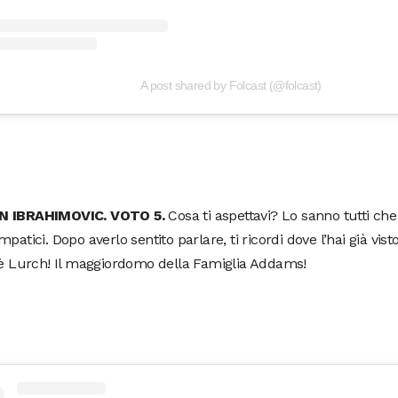
A post shared by Folcast (@folcast)
N IBRAHIMOVIC. VOTO 5.
Cosa ti aspettavi? Lo sanno tutti che 
mpatici. Dopo averlo sentito parlare, ti ricordi dove l’hai già vis
 è Lurch! Il maggiordomo della Famiglia Addams!