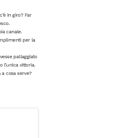
’è in giro? Far
esco.
ia canale.
omplimenti per la
avesse pallaggiato
 l’unica vittoria.
 a cosa serve?