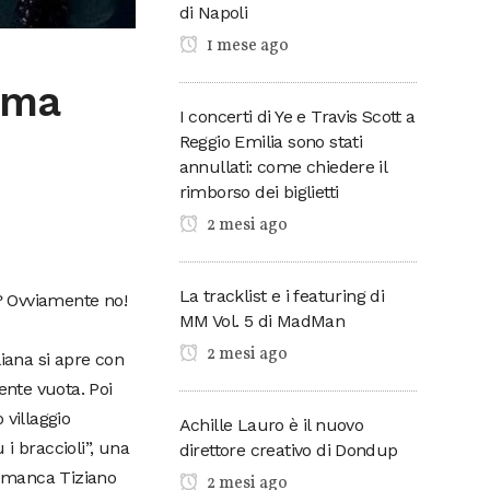
di Napoli
1 mese ago
rima
I concerti di Ye e Travis Scott a
Reggio Emilia sono stati
annullati: come chiedere il
rimborso dei biglietti
2 mesi ago
La tracklist e i featuring di
o? Ovviamente no!
MM Vol. 5 di MadMan
2 mesi ago
liana si apre con
nte vuota. Poi
 villaggio
Achille Lauro è il nuovo
 i braccioli”, una
direttore creativo di Dondup
e manca Tiziano
2 mesi ago