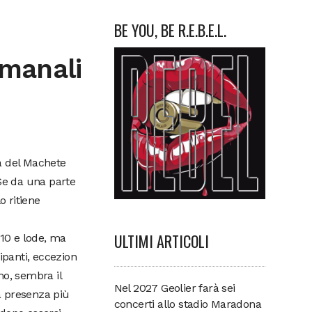
BE YOU, BE R.E.B.E.L.
imanali
a del Machete
. Se da una parte
o ritiene
ULTIMI ARTICOLI
10 e lode, ma
ipanti, eccezion
mo, sembra il
Nel 2027 Geolier farà sei
a presenza più
concerti allo stadio Maradona