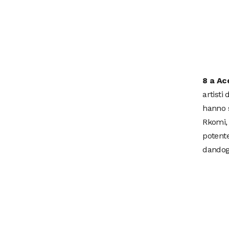
8 a Ac
artisti
hanno 
Rkomi, 
potente
dandogl