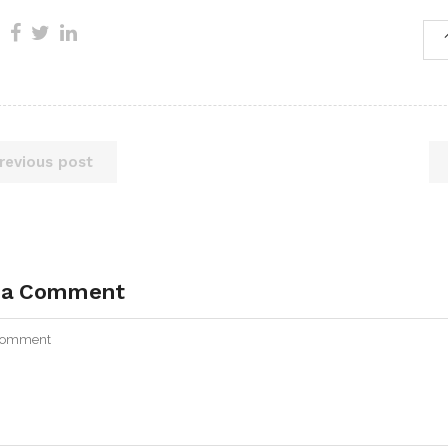
revious post
 a Comment