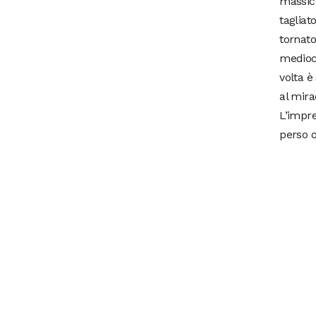
massicc
tagliat
tornato
mediocr
volta è
al mira
L’impr
perso 