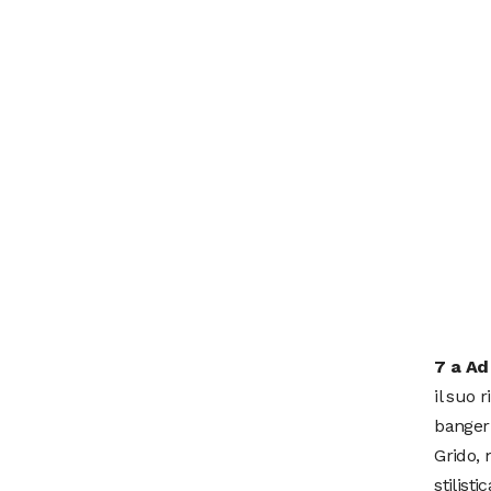
7 a Ad
il suo 
banger 
Grido, 
stilist