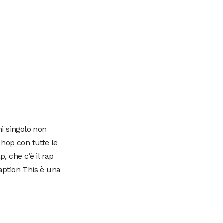
i singolo non
 hop con tutte le
, che c’è il rap
Caption This è una