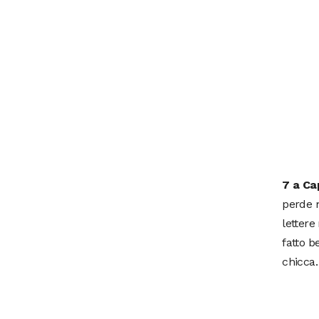
7 a Ca
perde m
lettere
fatto b
chicca.