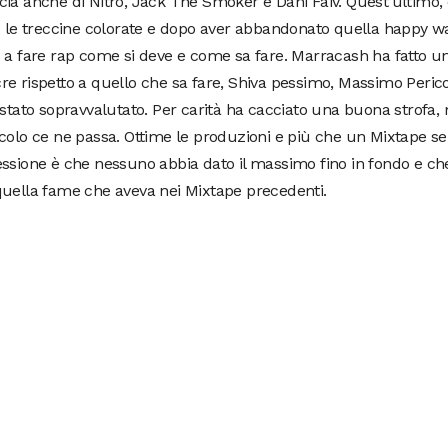
ia anche di Nitro, Jack The Smoker e Dani Faiv. Quest’ultimo,
o le treccine colorate e dopo aver abbandonato quella happy w
 a fare rap come si deve e come sa fare. Marracash ha fatto un
e rispetto a quello che sa fare, Shiva pessimo, Massimo Peric
 stato sopravvalutato. Per carità ha cacciato una buona strofa, m
colo ce ne passa. Ottime le produzioni e più che un Mixtape s
essione è che nessuno abbia dato il massimo fino in fondo e c
quella fame che aveva nei Mixtape precedenti.