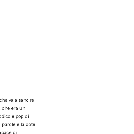
 che va a sancire
, che era un
odico e pop di
 parole e la dote
apace di