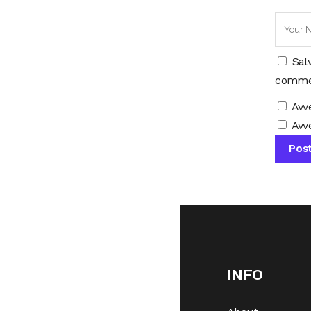
Sal
comme
Avv
Avve
INFO