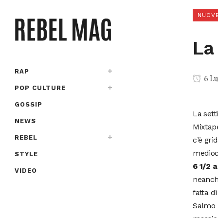
NUOVE
La
RAP
6 Lu
POP CULTURE
GOSSIP
La sett
NEWS
Mixtape
REBEL
c’è gri
medioc
STYLE
6 1/2 
VIDEO
neanche
fatta d
Salmo 