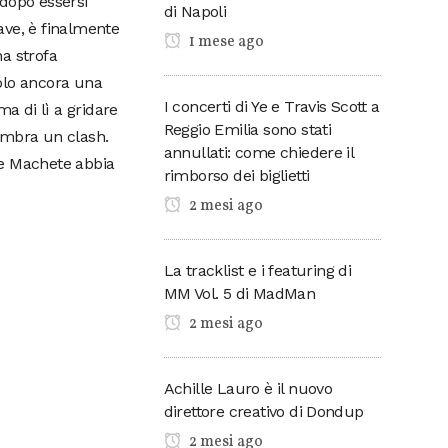
 dopo essersi
di Napoli
ave, è finalmente
1 mese ago
a strofa
olo ancora una
I concerti di Ye e Travis Scott a
a di lì a gridare
Reggio Emilia sono stati
embra un clash.
annullati: come chiedere il
he Machete abbia
rimborso dei biglietti
2 mesi ago
La tracklist e i featuring di
MM Vol. 5 di MadMan
2 mesi ago
Achille Lauro è il nuovo
direttore creativo di Dondup
2 mesi ago