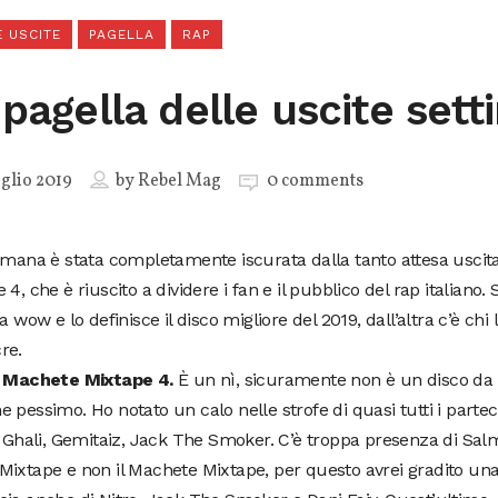
 USCITE
PAGELLA
RAP
 pagella delle uscite sett
glio 2019
by
Rebel Mag
0 comments
imana è stata completamente iscurata dalla tanto attesa uscit
 4, che è riuscito a dividere i fan e il pubblico del rap italiano
da wow e lo definisce il disco migliore del 2019, dall’altra c’è chi l
re.
a Machete Mixtape 4.
È un nì, sicuramente non è un disco da 
 pessimo. Ho notato un calo nelle strofe di quasi tutti i partec
i Ghali, Gemitaiz, Jack The Smoker. C’è troppa presenza di Sal
Mixtape e non il Machete Mixtape, per questo avrei gradito un