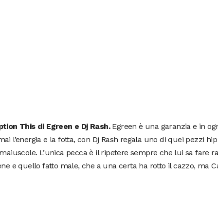
ption This di Egreen e Dj Rash.
Egreen è una garanzia e in ogn
ai l’energia e la fotta, con Dj Rash regala uno di quei pezzi hip
 maiuscole. L’unica pecca è il ripetere sempre che lui sa fare rap
ene e quello fatto male, che a una certa ha rotto il cazzo, ma 