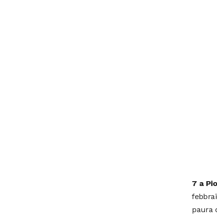
7 a Pio
febbrai
paura d