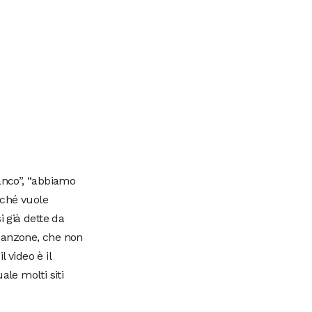
anco”, “abbiamo
erché vuole
i già dette da
a canzone, che non
l video è il
ale molti siti