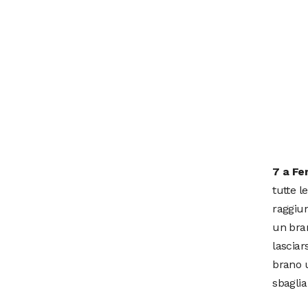
7 a Fe
tutte l
raggiun
un bran
lasciar
brano 
sbaglia