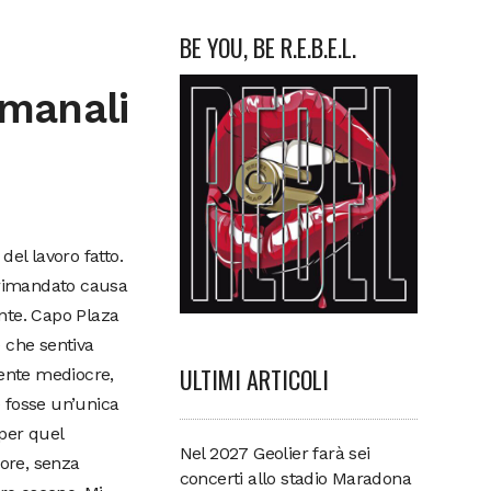
BE YOU, BE R.E.B.E.L.
imanali
del lavoro fatto.
o rimandato causa
nte. Capo Plaza
 che sentiva
ULTIMI ARTICOLI
mente mediocre,
 fosse un’unica
 per quel
Nel 2027 Geolier farà sei
iore, senza
concerti allo stadio Maradona