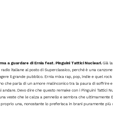
rma a guardare di Ernia feat. Pinguini Tattici Nucleari.
Già l
e radio italiane al posto di Superclassico, perché è una canzone
gere il grande pubblico. Ernia mixa rap, pop, indie e quel rock 
o che parla di un amore malinconico tra la paura di soffrire e l
si andare. Devo dire che questo remake con i Pinguini Tattici Nu
una veste che le calza a pennello e sembra che ultimamente E
 proprio una, nonostante lo preferisca in brani puramente più 