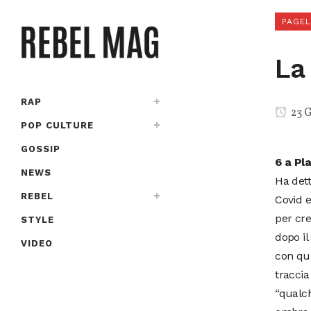
PAGE
La
RAP
23 G
POP CULTURE
GOSSIP
6 a Pl
NEWS
Ha dett
REBEL
Covid e
per cre
STYLE
dopo il
VIDEO
con qua
traccia
“qualch