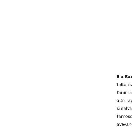
5 a Bac
fatto i
l’anima
altri r
si salv
famoso 
avevano