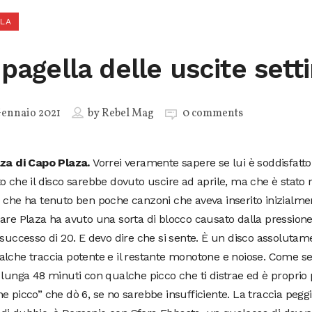
LLA
 pagella delle uscite sett
ennaio 2021
by
Rebel Mag
0 comments
aza di Capo Plaza.
Vorrei veramente sapere se lui è soddisfatto 
o che il disco sarebbe dovuto uscire ad aprile, ma che è stat
 che ha tenuto ben poche canzoni che aveva inserito inizialme
are Plaza ha avuto una sorta di blocco causato dalla pressione
 successo di 20. E devo dire che si sente. È un disco assoluta
lche traccia potente e il restante monotone e noiose. Come se
 lunga 48 minuti con qualche picco che ti distrae ed è proprio
e picco” che dò 6, se no sarebbe insufficiente. La traccia pegg