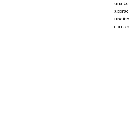
una bom
abbracc
un’otti
comunic