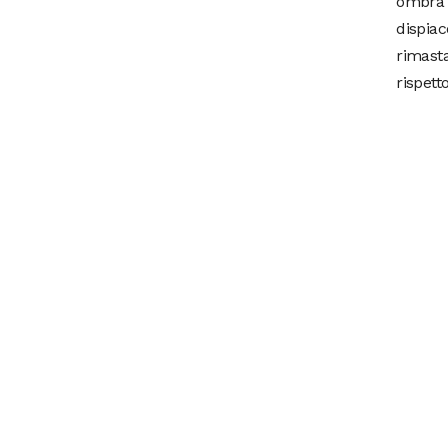
ombra 
dispiac
rimast
rispett