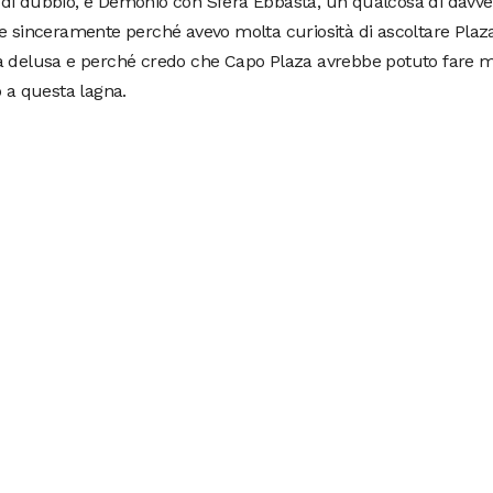
di dubbio, è Demonio con Sfera Ebbasta, un qualcosa di davve
e sinceramente perché avevo molta curiosità di ascoltare Plaz
a delusa e perché credo che Capo Plaza avrebbe potuto fare m
o a questa lagna.