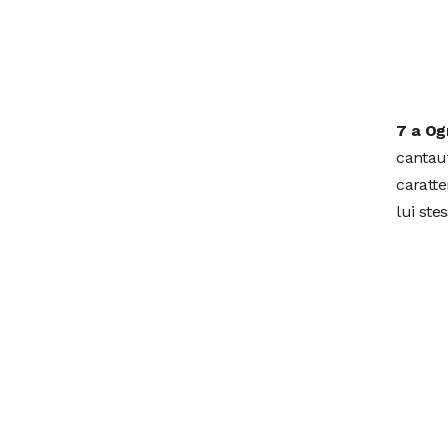
7 a Og
cantaut
caratte
lui ste