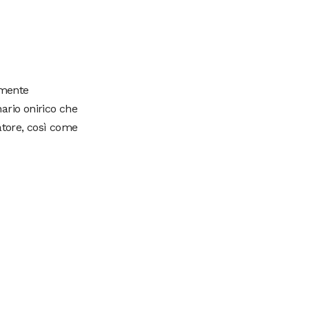
amente
ario onirico che
atore, così come