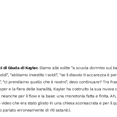
i di Giuda di Kayler.
Siamo alle solite “a scuola dormivo sul b
 soldi”, “abbiamo investito i soldi”, “se il diavolo ti accarezza è p
”, “ci prendiamo quello che è nostro”, devo continuare? Tra fras
apper e la fiera delle banalità, Kayler ha costruito la sua nuov
a neanche per il flow e la base: una monotonia fatta e finita. Ah, i
video che era stato girato in una chiesa sconsacrata e per il qu
 parlato erroneamente di riti satanici.