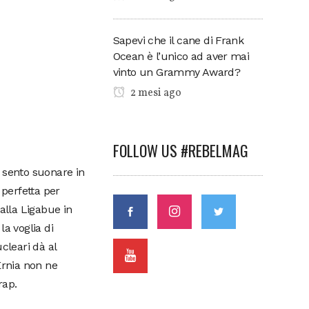
Sapevi che il cane di Frank
Ocean è l’unico ad aver mai
vinto un Grammy Award?
2 mesi ago
FOLLOW US #REBELMAG
a sento suonare in
 perfetta per
alla Ligabue in
a voglia di
cleari dà al
rnia non ne
rap.