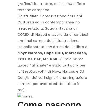
grafico/illustratore, classe ’80 e fiero
terrone campano.
Ho studiato Conservazione dei Beni
Culturali ed in contemporanea ho
frequentato la Scuola Italiana di
COMIX di Napoli e lavoro da circa dieci
anni nel campo dell’ illustrazione.
Ho collaborato con artisti del calibro di
N
oyz Narcos, Dope DOD, Marracash,
Fritz Da Cat, Mr. Phil
…(il mio primo
lavoro “ufficiale” è stato l’artwork per
il “BestOut vol1” di Noyz Narcos e DJ
Gengis, dei veri signori che ringrazierò
sempre per aver creduto subito in
me).
Come nascono