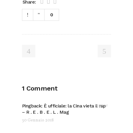
Share:
0
1 Comment
Pingback:
È ufficiale: la Cina vieta il rap
REPLY
– R . E . B . E . L . Mag
30 Gennaio 2018