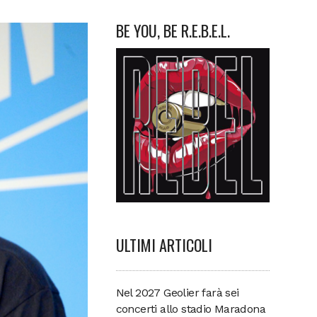
BE YOU, BE R.E.B.E.L.
ULTIMI ARTICOLI
Nel 2027 Geolier farà sei
concerti allo stadio Maradona