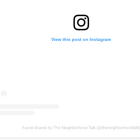
View this post on Instagram
A post shared by The Neighborhood Talk (@theneighborhoodtalk