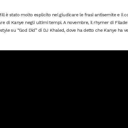
ll è stato molto esplicito nel giudicare le frasi antisemite e i
are di Kanye negli ultimi tempi. A novembre, il rhymer di Filade
style su “God Did” di DJ Khaled, dove ha detto che Kanye ha v