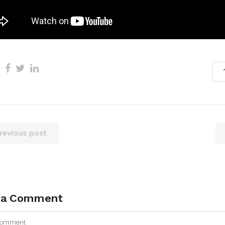
revious post
 a Comment