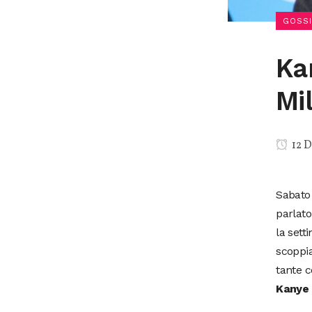
GOSSI
Ka
Mi
12 D
Sabato
parlato
la sett
scoppia
tante c
Kanye 