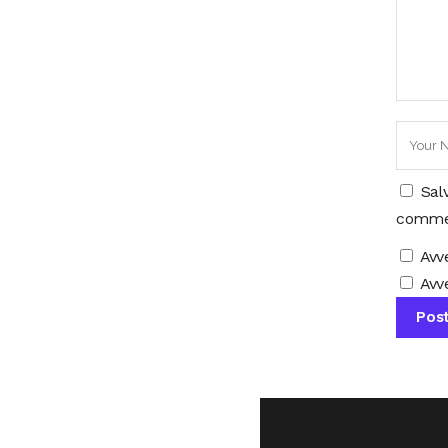
Sal
comme
Avv
Avve