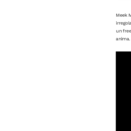
Meek Mi
irregol
un free
anima.