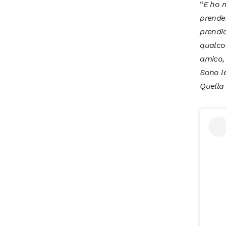
“
E ho m
prende
prendi
qualco
amico, 
Sono le
Quella 