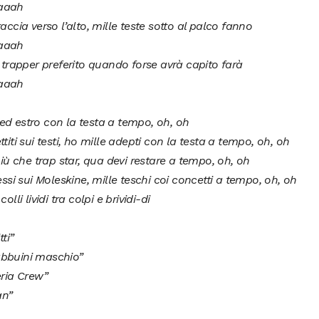
aaah
raccia verso l’alto, mille teste sotto al palco fanno
aaah
o trapper preferito quando forse avrà capito farà
aaah
d estro con la testa a tempo, oh, oh
ttiti sui testi, ho mille adepti con la testa a tempo, oh, oh
 più che trap star, qua devi restare a tempo, oh, oh
lessi sui Moleskine, mille teschi coi concetti a tempo, oh, oh
colli lividi tra colpi e brividi-di
tti”
bbuini maschio”
eria Crew”
an”