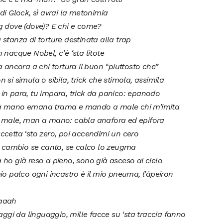
di Glock, sì avrai la metonimia
g dove (dove)? E chi e come?
stanza di torture destinata alla trap
 nacque Nobel, c’è ‘sta litote
a ancora a chi tortura il buon “piuttosto che”
 si simula o sibila, trick che stimola, assimila
in para, tu impara, trick da panico: epanodo
 mano emana trama e mando a male chi m’imita
 male, man a mano: cabla anafora ed epifora
cetta ‘sto zero, poi accendimi un cero
l cambio se canto, se calco lo zeugma
ho già reso a pieno, sono già asceso al cielo
io palco ogni incastro è il mio pneuma, l’ápeiron
aaah
iaggi da linguaggio, mille facce su ‘sta traccia fanno