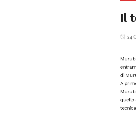
Il
24 O
Murubu
entramb
di Mur
A prim
Murubut
quello 
tecnica