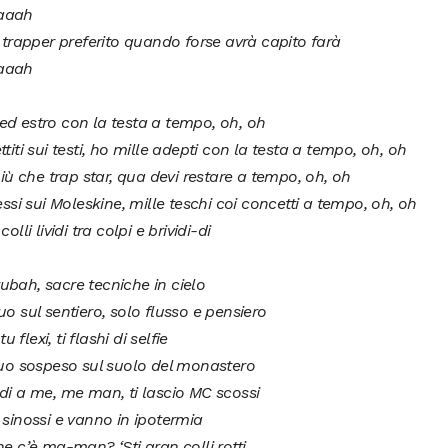
aaah
o trapper preferito quando forse avrà capito farà
aaah
d estro con la testa a tempo, oh, oh
ttiti sui testi, ho mille adepti con la testa a tempo, oh, oh
 più che trap star, qua devi restare a tempo, oh, oh
lessi sui Moleskine, mille teschi coi concetti a tempo, oh, oh
colli lividi tra colpi e brividi-di
bah, sacre tecniche in cielo
uo sul sentiero, solo flusso e pensiero
 tu flexi, ti flashi di selfie
tuo sospeso sul suolo del monastero
di a me, me man, ti lascio MC scossi
 sinossi e vanno in ipotermia
he c’è ma-man? ‘Sti gran colli rotti