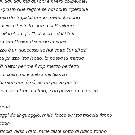
ai, dai, dai) ma qui chi è il vero colpevole?
-giusto due regole se hai colto l’iperbole
trash da trapshit uomo rovina il sound
oi versi e testi: tu, uomo di Similaun
ì, Murubao già l’hai scorto dai titoli
o ‘sta l?sson ti scassa la nuca
zzo è un successo se hai colto l’antifrasi
a pr?zzo ‘sta lectio, la passa la mutua
ià detto: per me il rap mezzo perfetto
 il cash ma eccelso nel lessico
to man non è né-né un pezzo per te
un pezzo trap-techno, è un pezzo rap tecnico
aaah
iaggi da linguaggio, mille facce su ‘sta traccia fanno
aaah
raccia verso l’alto, mille teste sotto al palco fanno