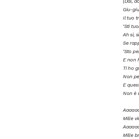
(Dai, d
Giu-giu
Il tuo 
‘Sti tu
Ah sì, s
Se rapp
‘Sto pe
E non h
Ti ho g
Non per
E ques
Non è 
Aaaaa
Mille v
Aaaaa
Mille b