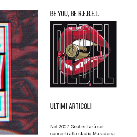
BE YOU, BE R.E.B.E.L.
ULTIMI ARTICOLI
Nel 2027 Geolier farà sei
concerti allo stadio Maradona