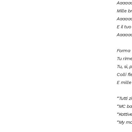
Aaaaa
Mille b
Aaaaa
E il tu
Aaaaa
Forma e
Tu rime
Tu, sì,
Colli f
E mille 
“Tutti zi
“MC ba
“Kattiv
“My m