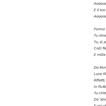
Aaaaa
E il tu
Aaaaa
Forma e
Tu rime
Tu, sì,
Colli f
E mille 
Da Muru
Luce fl
Rifletti,
Io flut
Tu chie
Da ‘sta
E sai c