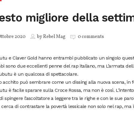
 testo migliore della sett
ttobre 2020
by
Rebel Mag
0 comments
tu e Claver Gold hanno entrambi pubblicato un singolo quest
i sono due eccellenti penne del rap italiano, ma L’armata dell
ubutu è un qualcosa di spettacolare.
o acchito può sembrare come un dissing alla nuova scena, in f
u è facile sparare sulla Croce Rossa, ma non è così. L’inten
di spingere l’ascoltatore a leggere tra le righe e con le sue paro
 cerca di contrastare la povertà lessicale non solo nel rap, ma 