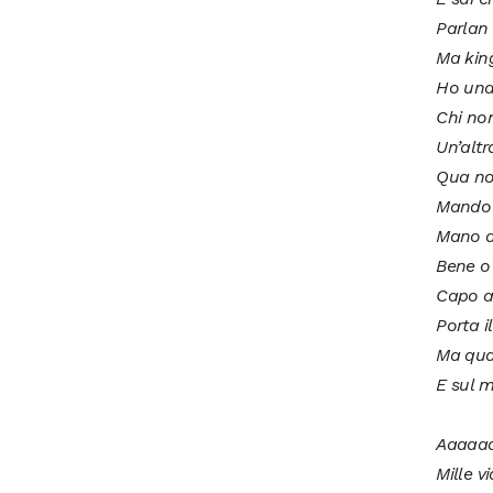
Parlan 
Ma kin
Ho una 
Chi non
Un’altr
Qua non
Mando 
Mano a
Bene o
Capo ac
Porta i
Ma qua 
E sul m
Aaaaa
Mille v