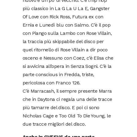
nuovo e un po’ di vecchio. C’è l’hip hop
più classico in La G La U La E, Gangster
Of Love con Rick Ross, Futura ex con
Ernia e Lunedì blu con Salmo. C’è il pop
con Piango sulla Lambo con Rose Villain,
la traccia più skippabile del disco per
quel ritornello di Rose Villain a dir poco
osceno e Nessuno con Coez, c’è Elisa che
si avvicina all’opera in Senza Sogni. C’è la
parte conscious in Fredda, triste,
pericolosa con Franco 126.
C’è Marracash, il sempre presente Marra
che in Daytona ci regala una delle tracce
più tamarre del disco. E poi ci sono
Nicholas Cage e Too Old To Die Young, le
due tracce migliori del disco.
Anche in GVESVS da una parte