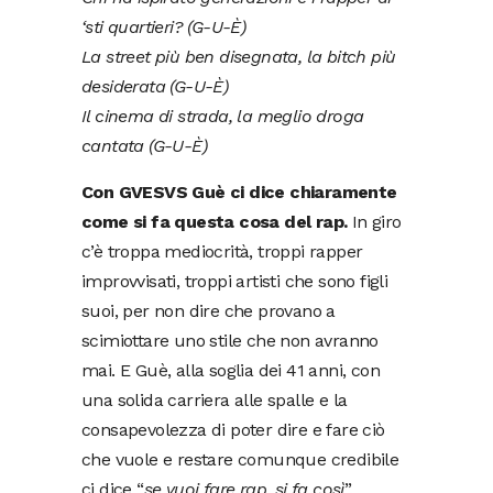
‘sti quartieri? (G-U-È)
La street più ben disegnata, la bitch più
desiderata (G-U-È)
Il cinema di strada, la meglio droga
cantata (G-U-È)
Con GVESVS Guè ci dice chiaramente
come si fa questa cosa del rap.
In giro
c’è troppa mediocrità, troppi rapper
improvvisati, troppi artisti che sono figli
suoi, per non dire che provano a
scimiottare uno stile che non avranno
mai. E Guè, alla soglia dei 41 anni, con
una solida carriera alle spalle e la
consapevolezza di poter dire e fare ciò
che vuole e restare comunque credibile
ci dice “
se vuoi fare rap, si fa così
”.