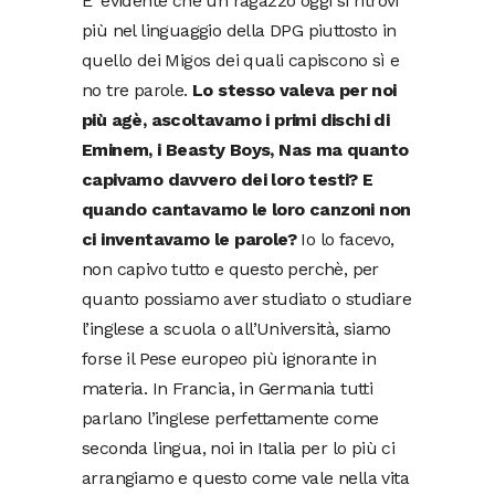
E’ evidente che un ragazzo oggi si ritrovi
più nel linguaggio della DPG piuttosto in
quello dei Migos dei quali capiscono sì e
no tre parole.
Lo stesso valeva per noi
più agè, ascoltavamo i primi dischi di
Eminem, i Beasty Boys, Nas ma quanto
capivamo davvero dei loro testi? E
quando cantavamo le loro canzoni non
ci inventavamo le parole?
Io lo facevo,
non capivo tutto e questo perchè, per
quanto possiamo aver studiato o studiare
l’inglese a scuola o all’Università, siamo
forse il Pese europeo più ignorante in
materia. In Francia, in Germania tutti
parlano l’inglese perfettamente come
seconda lingua, noi in Italia per lo più ci
arrangiamo e questo come vale nella vita