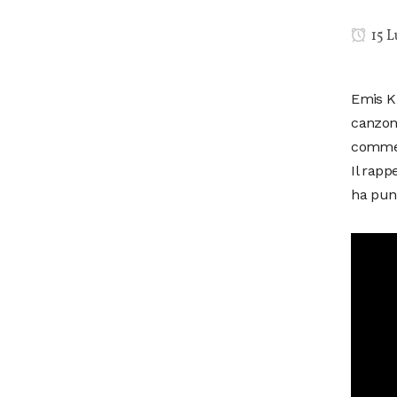
15 L
Emis Ki
canzoni
comment
Il rapp
ha punt