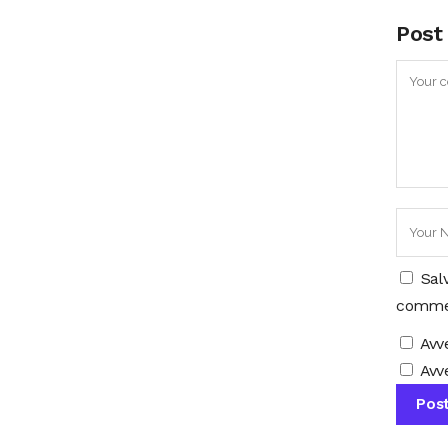
Post
Sal
comme
Avv
Avve