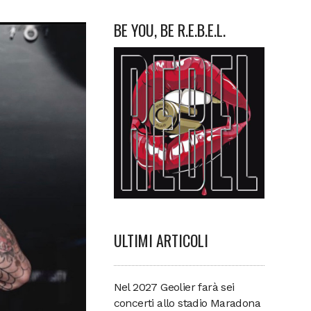
BE YOU, BE R.E.B.E.L.
ULTIMI ARTICOLI
Nel 2027 Geolier farà sei
concerti allo stadio Maradona