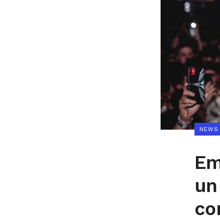
NEWS
Em
un
co