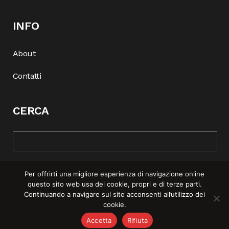
INFO
About
Contatti
CERCA
Per offrirti una migliore esperienza di navigazione online
questo sito web usa dei cookie, propri e di terze parti.
Continuando a navigare sul sito acconsenti all’utilizzo dei
cookie.
© COPYRIGHT 2025 | REBEL MAG —
PRIVACY POLICY
–
COOKIE
Accetta
Rifiuta
POLICY