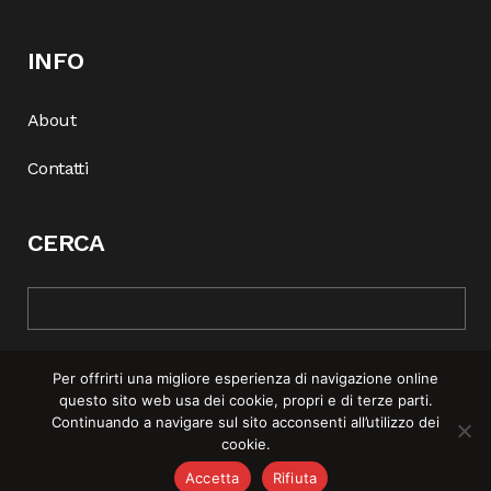
INFO
About
Contatti
CERCA
Per offrirti una migliore esperienza di navigazione online
questo sito web usa dei cookie, propri e di terze parti.
Continuando a navigare sul sito acconsenti all’utilizzo dei
cookie.
© COPYRIGHT 2025 | REBEL MAG —
PRIVACY POLICY
–
COOKIE
Accetta
Rifiuta
POLICY