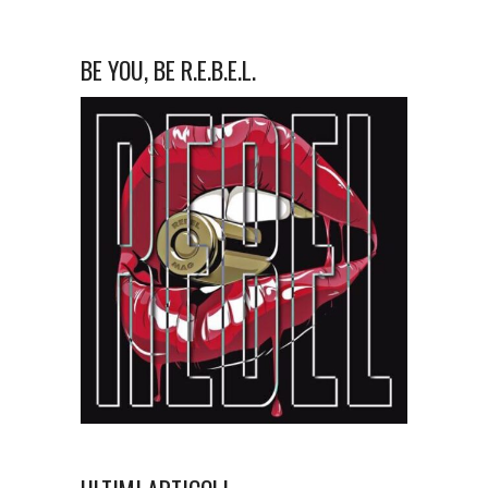
BE YOU, BE R.E.B.E.L.