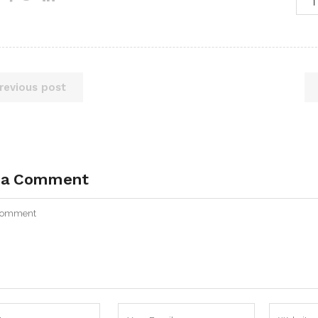
revious post
 a Comment