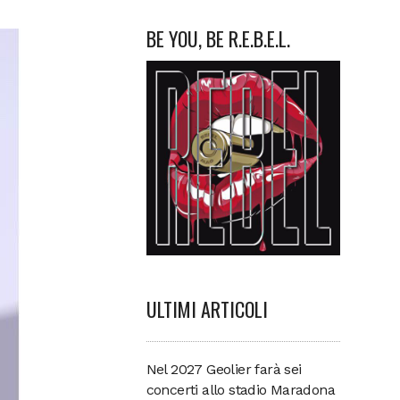
BE YOU, BE R.E.B.E.L.
ULTIMI ARTICOLI
Nel 2027 Geolier farà sei
concerti allo stadio Maradona