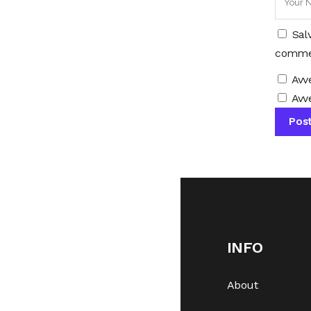
Sal
comme
Avv
Avve
INFO
About