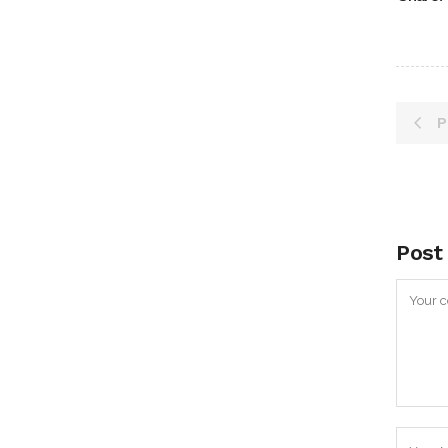
P
Post