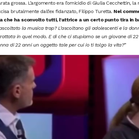
arata grossa. L’argomento era l’omicidio di Giulia Cecchettin, la
cisa brutalmente dall’ex fidanzato, Filippo Turetta.
Nel comme
 che ha sconvolto tutti, l’attrice a un certo punto tira in ba
ascoltato la musica trap? L’ascoltano gli adolescenti e la do
trattata in quel modo. E di che ci stupiamo se un giovane di 2
na di 22 anni un oggetto tale per cui io ti tolgo la vita?
”