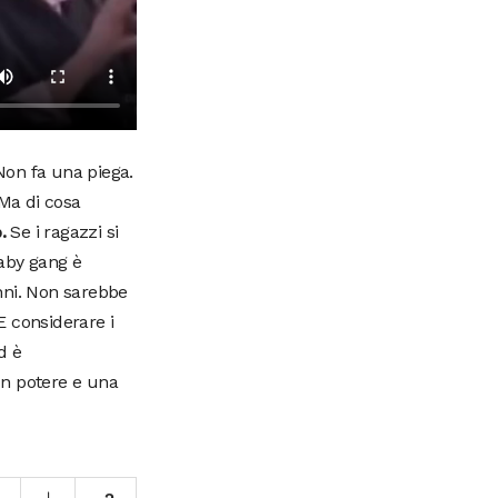
Non fa una piega.
 Ma di cosa
p.
Se i ragazzi si
baby gang è
nni. Non sarebbe
E considerare i
d è
un potere e una