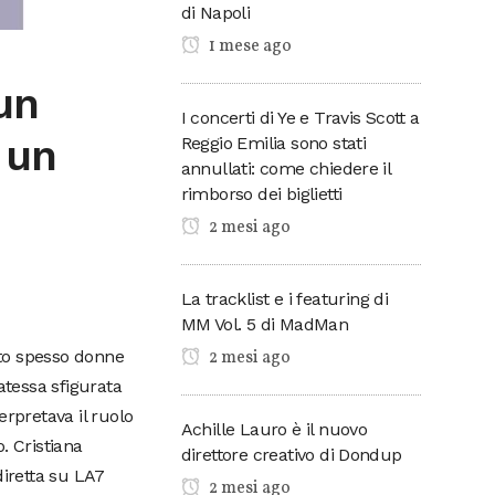
di Napoli
1 mese ago
un
I concerti di Ye e Travis Scott a
 un
Reggio Emilia sono stati
annullati: come chiedere il
rimborso dei biglietti
2 mesi ago
La tracklist e i featuring di
MM Vol. 5 di MadMan
2 mesi ago
ato spesso donne
catessa sfigurata
erpretava il ruolo
Achille Lauro è il nuovo
. Cristiana
direttore creativo di Dondup
diretta su LA7
2 mesi ago