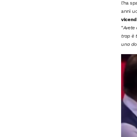
l’ha sp
anni uc
vicenda
“
Avete 
trap è 
una don