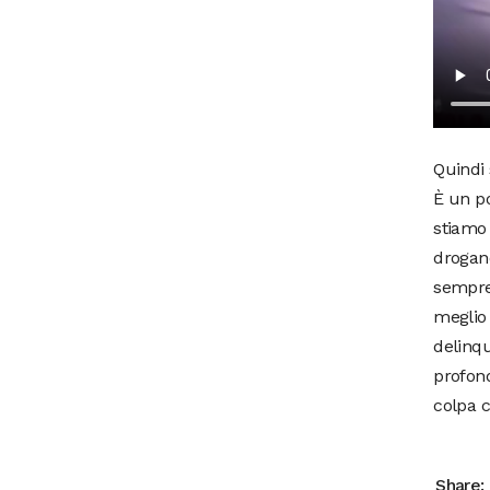
Quindi 
È un po
stiamo
drogano
sempre 
meglio 
delinqu
profond
colpa 
Share: