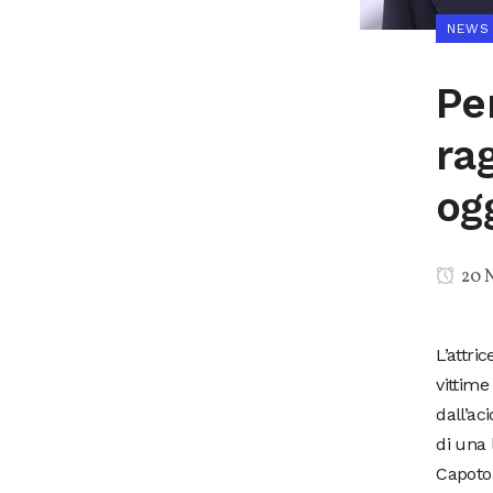
NEWS
Pe
ra
og
20 
L’attri
vittime
dall’ac
di una 
Capoton