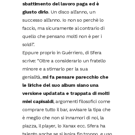
sbattimento del lavoro paga ed è
giusto dirlo
. Un disco all’anno, un
successo all’anno. Io non so perchè lo
faccio, ma sicuramente al contrario di
quello che pensano molti non è per i
soldi”.
Eppure proprio in Guérriero, di Sfera
scrive: “Oltre a considerarlo un fratello
minore e a stimarlo per la sua
genialità,
mi fa pensare parecchio che
le liriche del suo album siano una
versione updatata e trappata di molti
miei capisaldi
, argomenti filosofici come
comprare tutto il bar, avvisare la tipa che
è meglio che non si innamori di noi, la
piazza, il player, lo Xanax ecc. Sfera ha
talento anche se si ispira fin troppo, e uso