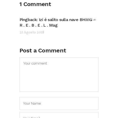
1 Comment
Pingback:
Izi é salito sulla nave BHMG –
REPLY
R . E . B . E . L . Mag
21 Agosto 2018
Post a Comment