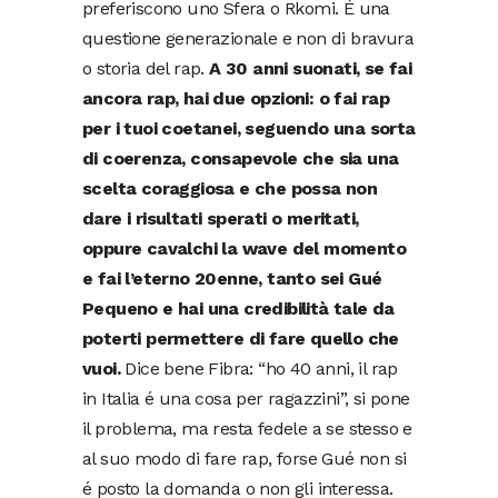
preferiscono uno Sfera o Rkomi. É una
questione generazionale e non di bravura
o storia del rap.
A 30 anni suonati, se fai
ancora rap, hai due opzioni: o fai rap
per i tuoi coetanei, seguendo una sorta
di coerenza, consapevole che sia una
scelta coraggiosa e che possa non
dare i risultati sperati o meritati,
oppure cavalchi la wave del momento
e fai l’eterno 20enne, tanto sei Gué
Pequeno e hai una credibilità tale da
poterti permettere di fare quello che
vuoi.
Dice bene Fibra: “ho 40 anni, il rap
in Italia é una cosa per ragazzini”, si pone
il problema, ma resta fedele a se stesso e
al suo modo di fare rap, forse Gué non si
é posto la domanda o non gli interessa.