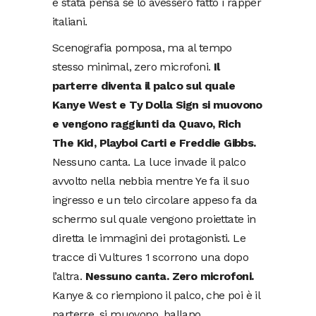
è stata pensa se lo avessero fatto i rapper
italiani.
Scenografia pomposa, ma al tempo
stesso minimal, zero microfoni.
Il
parterre diventa il palco sul quale
Kanye West e Ty Dolla Sign si muovono
e vengono raggiunti da Quavo, Rich
The Kid, Playboi Carti e Freddie Gibbs.
Nessuno canta. La luce invade il palco
avvolto nella nebbia mentre Ye fa il suo
ingresso e un telo circolare appeso fa da
schermo sul quale vengono proiettate in
diretta le immagini dei protagonisti. Le
tracce di Vultures 1 scorrono una dopo
l’altra.
Nessuno canta. Zero microfoni.
Kanye & co riempiono il palco, che poi è il
parterre, si muovono, ballano,