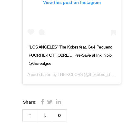
View this post on Instagram
“LOS ANGELES” The Kolors feat. Gué Pequeno
FUORI IL 4 OTTOBRE … Pre-Save al link in bio
@therealgue
A post shared by
THE KOLORS
(@thekolors_stash) on
Sep 2
Share:
0