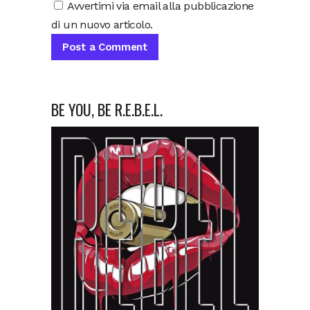
Avvertimi via email alla pubblicazione
di un nuovo articolo.
BE YOU, BE R.E.B.E.L.