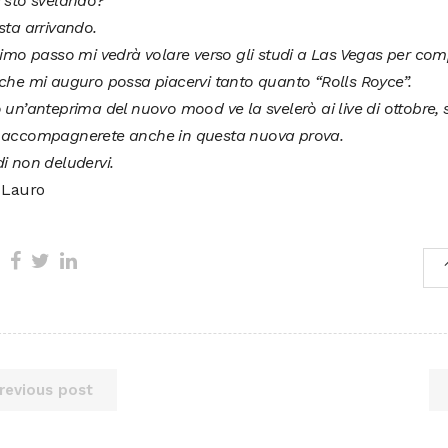
i sto svelando?
sta arrivando.
simo passo mi vedrà volare verso gli studi a Las Vegas per co
che mi auguro possa piacervi tanto quanto “Rolls Royce”.
 un’anteprima del nuovo mood ve la svelerò ai live di ottobre, 
 accompagnerete anche in questa nuova prova.
i non deludervi.
e Lauro
revious post