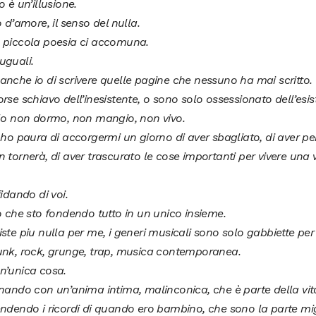
o è un’illusione.
o d’amore, il senso del nulla.
 piccola poesia ci accomuna.
uguali.
nche io di scrivere quelle pagine che nessuno ha mai scritto.
rse schiavo dell’inesistente, o sono solo ossessionato dell’esis
rlo non dormo, non mangio, non vivo.
 ho paura di accorgermi un giorno di aver sbagliato, di aver p
 tornerà, di aver trascurato le cose importanti per vivere una 
fidando di voi.
o che sto fondendo tutto in un unico insieme.
ste piu nulla per me, i generi musicali sono solo gabbiette per 
unk, rock, grunge, trap, musica contemporanea.
n’unica cosa.
nando con un’anima intima, malinconica, che è parte della vit
ndendo i ricordi di quando ero bambino, che sono la parte migl