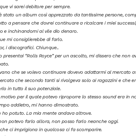
ue vi sarei debitore per sempre.
 è stato un album così apprezzato da tantissime persone, comp
tto a pensare che dovrei continuare a ricalcare i miei successi,
 e inchinandomi al vile dio denaro.
e mi consiglierebbe di farlo.
r, i discografici. Chiunque..
 presentai “Rolls Royce” per un ascolto, mi dissero che non 
nato.
evano che se volevo continuare dovevo adattarmi al mercato at
rcato che secondo tanti si rivolgeva solo ai ragazzini e che e
lo in tutto il suo potenziale.
 motivo per il quale potevo riproporre lo stesso sound era in 
tempo addietro, mi hanno dimostrato.
 ho potuto. La mia mente andava altrove.
on potevo farlo allora, non posso farlo neanche oggi.
che ci imprigiona in qualcosa ci fa scomparire.