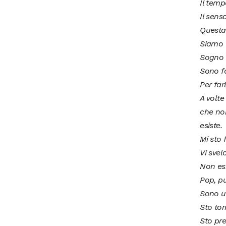
Il temp
Il sens
Questa
Siamo 
Sogno a
Sono fo
Per fa
A volte
che non
esiste.
Mi sto 
Vi svel
Non esi
Pop, p
Sono u
Sto tor
Sto pre