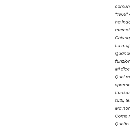
comunq
“1969”
ha indo
mercato
Chiunqu
La majo
Quando
funzio
Mi dic
Quel me
spremer
L’unico
tutti, 
Ma non
Come n
Quello 