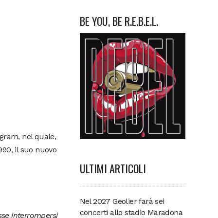
BE YOU, BE R.E.B.E.L.
gram, nel quale,
990, il suo nuovo
ULTIMI ARTICOLI
Nel 2027 Geolier farà sei
concerti allo stadio Maradona
sse interrompersi