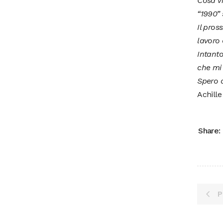
Cosa v
“1990” 
Il pros
lavoro 
Intanto
che mi
Spero d
Achill
Share:
P