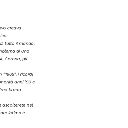
avo creava
ico.
i tutto il mondo,
 emblema di una
k, Corona, gli
 “1969”, i ricordi
norità anni ‘90 e
rimo brano
e ascolterete nel
nte intima e