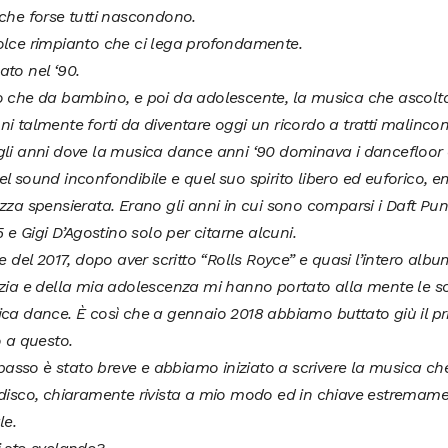
che forse tutti nascondono.
olce rimpianto che ci lega profondamente.
to nel ‘90.
o che da bambino, e poi da adolescente, la musica che ascolt
i talmente forti da diventare oggi un ricordo a tratti malincon
li anni dove la musica dance anni ‘90 dominava i dancefloor d
l sound inconfondibile e quel suo spirito libero ed euforico,
zza spensierata. Erano gli anni in cui sono comparsi i Daft Pun
65 e Gigi D’Agostino solo per citarne alcuni.
ne del 2017, dopo aver scritto “Rolls Royce” e quasi l’intero album
zia e della mia adolescenza mi hanno portato alla mente le so
ica dance. È così che a gennaio 2018 abbiamo buttato giù il p
o a questo.
l passo è stato breve e abbiamo iniziato a scrivere la musica ch
 disco, chiaramente rivista a mio modo ed in chiave estremame
le.