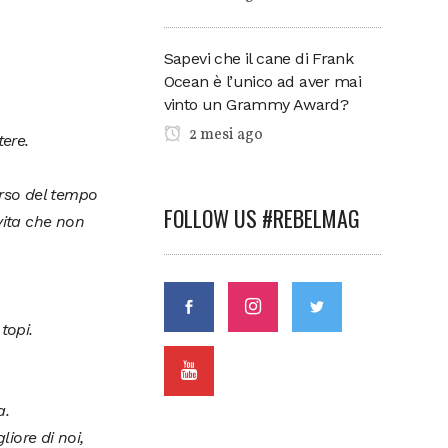
Sapevi che il cane di Frank
Ocean è l’unico ad aver mai
vinto un Grammy Award?
2 mesi ago
tere.
erso del tempo
FOLLOW US #REBELMAG
vita che non
topi.
a.
iore di noi,