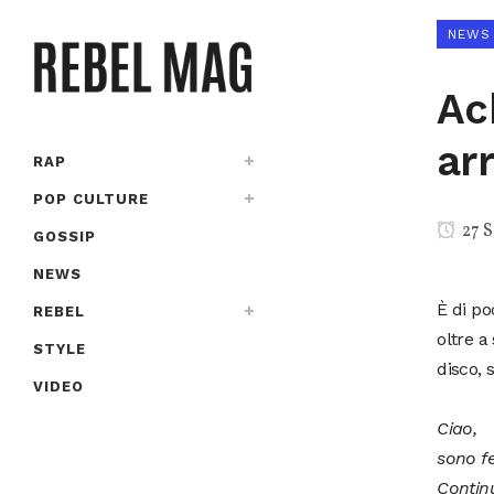
NEWS
Ac
ar
RAP
POP CULTURE
27 S
GOSSIP
NEWS
È di po
REBEL
oltre a
STYLE
disco, 
VIDEO
Ciao,
sono fe
Continu