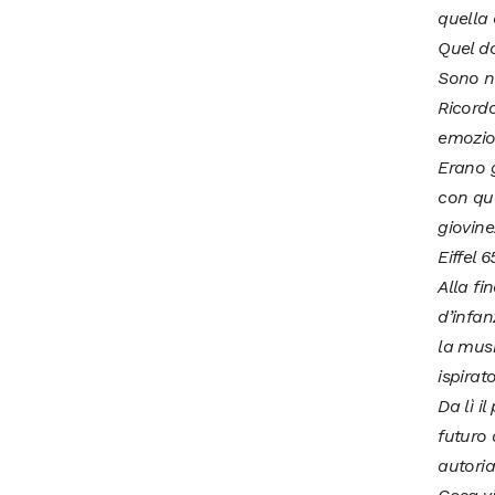
quella 
Quel d
Sono na
Ricord
emozion
Erano g
con que
giovine
Eiffel 
Alla fi
d’infan
la mus
ispirat
Da lì i
futuro
autoria