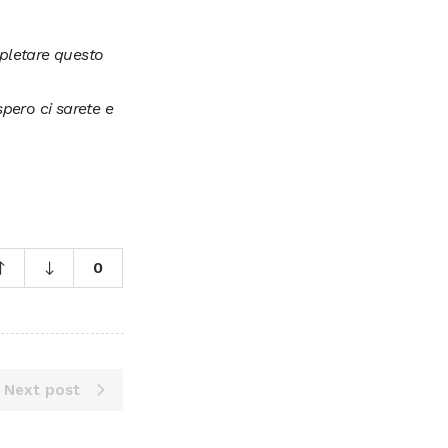
mpletare questo
spero ci sarete e
0
Next post