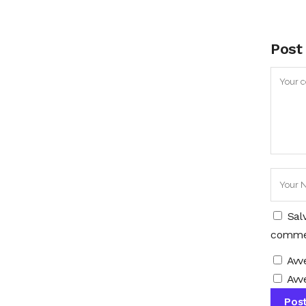
Post
Sal
comme
Avv
Avve