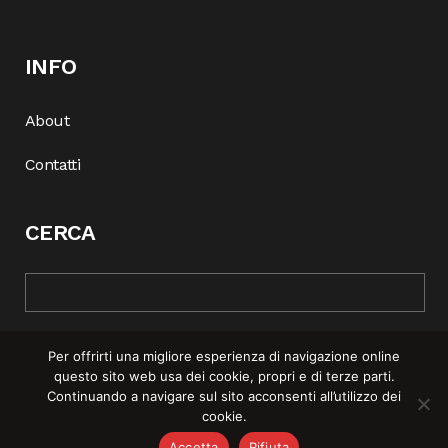
INFO
About
Contatti
CERCA
Per offrirti una migliore esperienza di navigazione online
questo sito web usa dei cookie, propri e di terze parti.
Continuando a navigare sul sito acconsenti all’utilizzo dei
cookie.
© COPYRIGHT 2025 | REBEL MAG —
PRIVACY POLICY
–
COOKIE
Accetta
Rifiuta