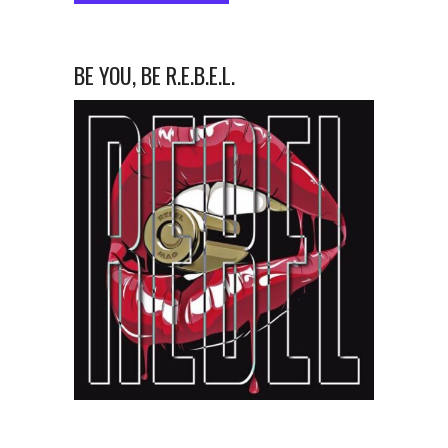
BE YOU, BE R.E.B.E.L.