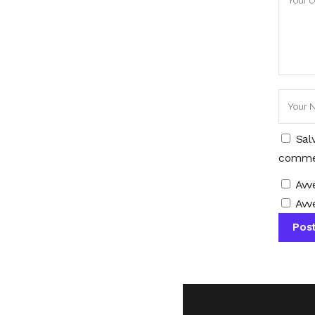
Sal
comme
Avv
Avve