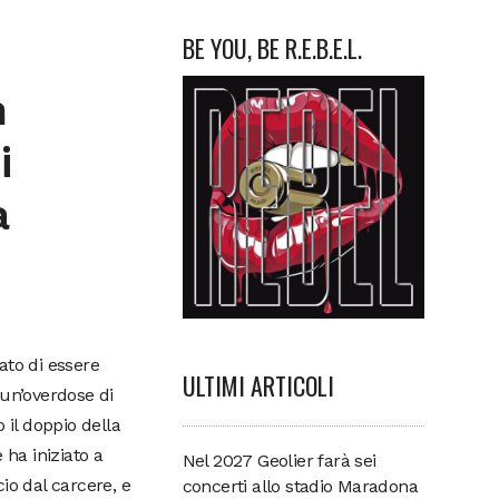
BE YOU, BE R.E.B.E.L.
n
i
a
ato di essere
ULTIMI ARTICOLI
 un’overdose di
o il doppio della
ha iniziato a
Nel 2027 Geolier farà sei
io dal carcere, e
concerti allo stadio Maradona