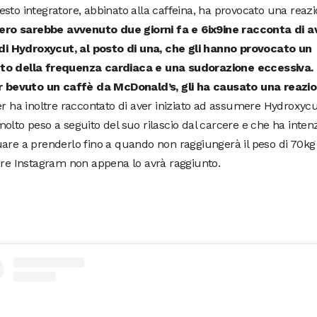
sto integratore, abbinato alla caffeina, ha provocato una reazi
overo sarebbe avvenuto due giorni fa e 6ix9ine racconta di 
e di Hydroxycut, al posto di una, che gli hanno provocato un
o della frequenza cardiaca e una sudorazione eccessiva. 
er bevuto un caffè da McDonald’s, gli ha causato una reazio
er ha inoltre raccontato di aver iniziato ad assumere Hydroxyc
olto peso a seguito del suo rilascio dal carcere e che ha inten
are a prenderlo fino a quando non raggiungerà il peso di 70kg
are Instagram non appena lo avrà raggiunto.