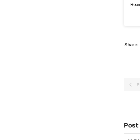
Room
Share:
P
Post