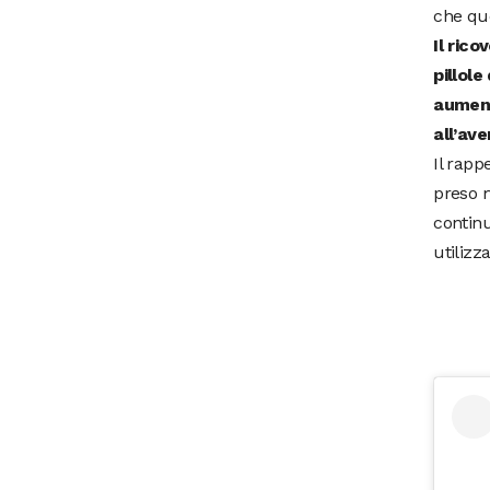
che que
Il ric
pillol
aument
all’av
Il rapp
preso m
continu
utilizz