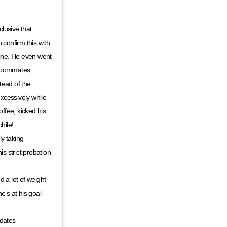
lusive that
 confirm this with
fine. He even went
Roommates,
tead of the
xcessively while
offee, kicked his
hile!
y taking
 strict probation
a lot of weight
e’s at his goal
dates