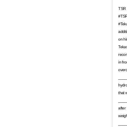
TSR 
#TSRE
#Teka
addit
on h
Tekas
recom
in fr
overd
____
hydro
that 
_____
after
weigh
____