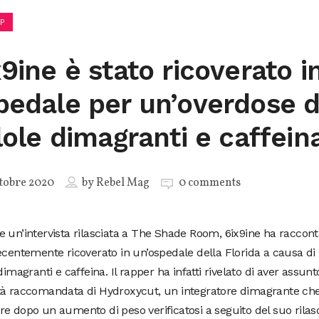
P
x9ine è stato ricoverato i
pedale per un’overdose d
llole dimagranti e caffein
tobre 2020
by
Rebel Mag
0 comments
 un’intervista rilasciata a The Shade Room, 6ix9ine ha raccont
ecentemente ricoverato in un’ospedale della Florida a causa di
 dimagranti e caffeina. Il rapper ha infatti rivelato di aver assunt
tà raccomandata di Hydroxycut, un integratore dimagrante che 
e dopo un aumento di peso verificatosi a seguito del suo rilasc