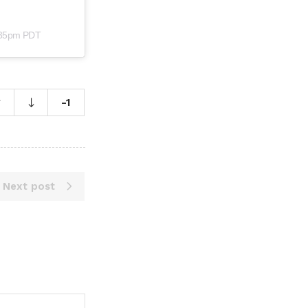
2:35pm PDT
-1
Next post