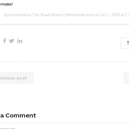
mates!
A post shared by
The Shade Room
(@theshaderoom) on
Oct 1, 2020 at 
revious post
 a Comment