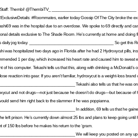
Staff: Thembi! @ThembiTV_ _____________________________________
xclusiveDetails: #Roommates, earlier today Gossip Of The City broke the exc
shi69 was in the hospital due to an overdose. We spoke to 69 directly and can
ional details exclusive to The Shade Room. He’s currently at home and doing 
is daily jog today. _____________________________________ So get this 
hi was hospitalized two days ago in Florida after he had 2 Hydroxycut pills, ins
mended 1 per day, which increased his heart rate and caused him to sweat e
ont of his computer. Tekashi tells us that this, along with drinking a McDonald’s c
ose reaction into gear. If you aren’t familiar, hydroxycut is a weight-loss brand c
_________________________________ Tekashi also tells us that he was onl
xycut and not drugs—not just because he doesn’t do drugs—but because of his
would send him right back to the slammer if he was poppianna.
________________________________ In addition, 69 tells us that he gained 
 he left prison. He’s currently down almost 25 lbs and plans to keep going until h
t of 150 lbs before he makes his return to the ‘gram.
_________________________________ We will keep you posted on any up