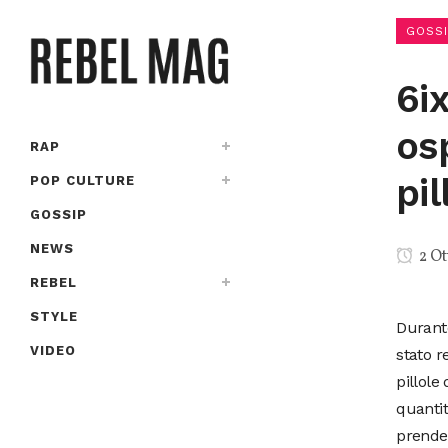
GOSSI
6i
os
RAP
pi
POP CULTURE
GOSSIP
NEWS
2 Ot
REBEL
STYLE
Durante
VIDEO
stato r
pillole
quanti
prender